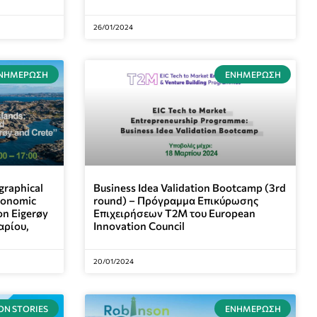
26/01/2024
ΝΗΜΈΡΩΣΗ
ΕΝΗΜΈΡΩΣΗ
graphical
Business Idea Validation Bootcamp (3rd
conomic
round) – Πρόγραμμα Επικύρωσης
on Eigerøy
Επιχειρήσεων T2M του European
αρίου,
Innovation Council
20/01/2024
ON STORIES
ΕΝΗΜΈΡΩΣΗ