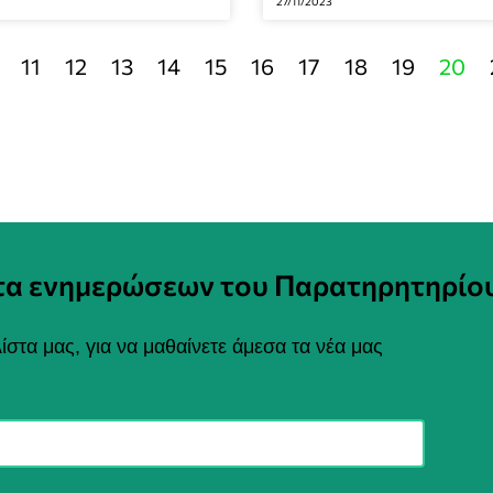
27/11/2023
11
12
13
14
15
16
17
18
19
20
στα ενημερώσεων του Παρατηρητηρίο
ίστα μας, για να μαθαίνετε άμεσα τα νέα μας