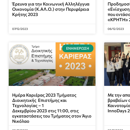
Έρευνα για την Κοινωνική Αλληλέγγυα
Προδημοσί
Οικονομία (Κ.ΑΛ.Ο.) στην Περιφέρεια
«Ενίσχυση
Κρήτης 2023
που εντάσ
«ΚΡΗΤΗ» 2
07/12/2023
06/12/2023
ΕΝΗΜΈΡΩΣΗ
Ημέρα Καριέρας 2023 Τμήματος
Με την απ
Διοικητικής Επιστήμης και
βραβείων 
Τεχνολογίας – 1
Καινοτομία
Δεκεμβρίου 2023 στις 11:00, στις
InnoDays 
εγκαταστάσεις του Τμήματος στον Άγιο
Νικόλαο