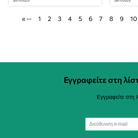
30/11/2023
28/11/2023
« --
1
2
3
4
5
6
7
8
9
10
Εγγραφείτε στη λί
Εγγραφείτε στη λ