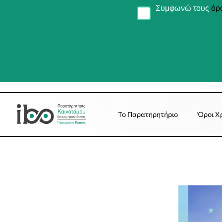
Συμφωνώ τους
όρ
Το Παρατηρητήριο
Όροι Χ