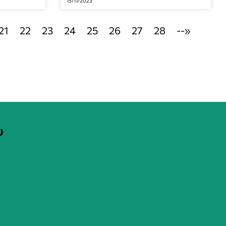
15/11/2023
21
22
23
24
25
26
27
28
--»
υ