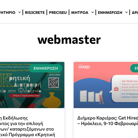
ΡΗΤΉΡΙΟ
RIS3CRETE
PRECISEU
ΜΗΤΡΏΑ
ΕΝΗΜΈΡΩΣΗ
ΔΡ
webmaster
ΕΝΗΜΈΡΩΣΗ
Ε
η Εκδήλωσης
Διήμερο Καριέρας: Get Hired
τος για την επιλογή
– Ηράκλειο, 9-10 Φεβρουαρ
ων/ καταρτιζόμενων στο
ικό Πρόγραμμα «Κρητική