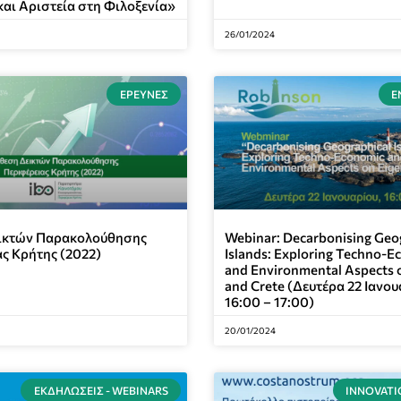
αι Αριστεία στη Φιλοξενία»
26/01/2024
ΈΡΕΥΝΕΣ
Ε
ικτών Παρακολούθησης
Webinar: Decarbonising Geo
ς Κρήτης (2022)
Islands: Exploring Techno-E
and Environmental Aspects 
and Crete (Δευτέρα 22 Ιανου
16:00 – 17:00)
20/01/2024
ΕΚΔΗΛΏΣΕΙΣ - WEBINARS
INNOVATI