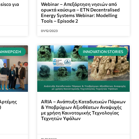
sisco για
Webinar – Απεξάρτηση νησιών από
ορυκτά καύσιμα – ETN Decentralised
Energy Systems Webinar: Modelling
Tools – Episode 2
01/12/2023
ΝΗΜΈΡΩΣΗ
INNOVATION STORIES
Αρτέμης
ARIA – Ανάπτυξη Kαταδυτικών Πάρκων
)
& Υποβρύχιων Αξιοθέατων Αναψυχής
με χρήση Καινοτομικής Τεχνολογίας
Τεχνητών Υφάλων