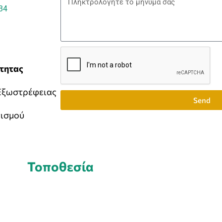
34
τητας
 Εξωστρέφειας
Send
τισμού
Τοποθεσία