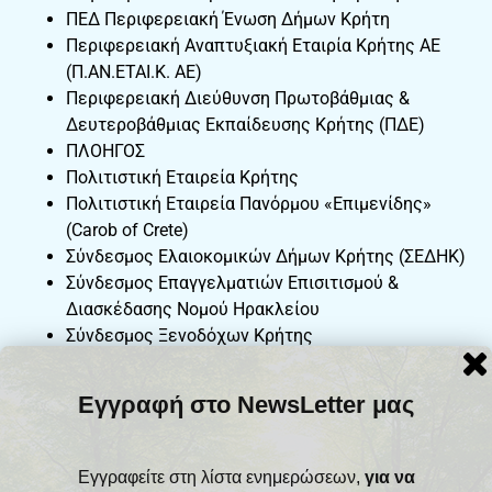
ΠΕΔ Περιφερειακή Ένωση Δήμων Κρήτη
Περιφερειακή Αναπτυξιακή Εταιρία Κρήτης ΑΕ
(Π.ΑΝ.ΕΤΑΙ.Κ. ΑΕ)
Περιφερειακή Διεύθυνση Πρωτοβάθμιας &
Δευτεροβάθμιας Εκπαίδευσης Κρήτης (ΠΔΕ)
ΠΛΟΗΓΟΣ
Πολιτιστική Εταιρεία Κρήτης
Πολιτιστική Εταιρεία Πανόρμου «Επιμενίδης»
(Carob of Crete)
Σύνδεσμος Ελαιοκομικών Δήμων Κρήτης (ΣΕΔΗΚ)
Σύνδεσμος Επαγγελματιών Επισιτισμού &
Διασκέδασης Νομού Ηρακλείου
Σύνδεσμος Ξενοδόχων Κρήτης
Σωματείο Μαγείρων-Ζαχαροπλαστών & Λοιπού
Προσωπικού Κουζίνας
Εγγραφή στο NewsLetter μας
Τμήμα Επιστημών Διατροφής και Διαιτολογίας –
Ελληνικό Μεσογειακό Πανεπιστήμιο
Σχολή Ιατρικής
Εγγραφείτε στη λίστα ενημερώσεων,
για να