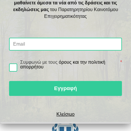
Σωματείο Εστίασης Δ. Ρεθύμνου & Συναφών
μαθαίνετε άμεσα τα νέα από τις δράσεις και τις
Επαγγελμάτων
εκδηλώσεις μας
του Παρατηρητηρίου Καινοτόμου
Κέντρο Ειδικών Παιδιών Ζωοδόχος Πηγή
Επιχειρηματικότητας
Τοπική Επιτροπή Διαχείρισης ΜΑΒ Αστερουσίων
(ΤΕΔΑ)
Χρήσιμοι Σύνδεσμοι
Συμφωνώ με τους
όρους και την πολιτική
*
απορρήτου
Εγγραφή
Κλείσιμο