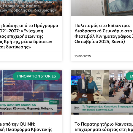
 δράσης από το Πρόγραμμα
Πολιτισμός στο Επίκεντρο:
021-2027: «Ενίσχυση
Διαδραστικό Σεμινάριο στο
ας επιχειρήσεων της
Φεστιβάλ Κινηματογράφου 
ας Κρήτης, μέσω δράσεων
Οκτωβρίου 2025, Χανιά)
και δικτύωσης»
10/10/2025
INNOVATION STORIES
Ε
 από την QUINN:
Το Παρατηρητήριο Καινοτό
ική Πλατφόρμα Κβαντικής
Επιχειρηματικότητας στη Β