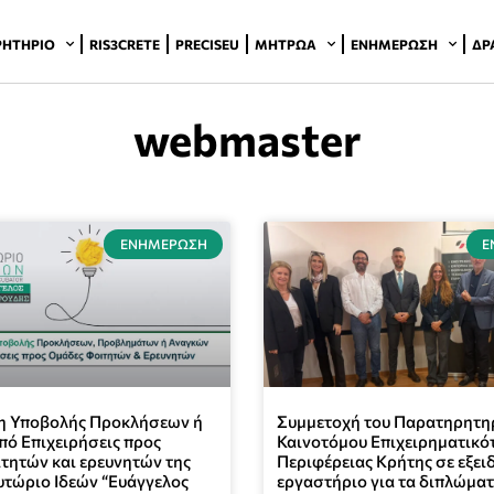
ΡΗΤΉΡΙΟ
RIS3CRETE
PRECISEU
ΜΗΤΡΏΑ
ΕΝΗΜΈΡΩΣΗ
ΔΡ
webmaster
ΕΝΗΜΈΡΩΣΗ
Ε
 Υποβολής Προκλήσεων ή
Συμμετοχή του Παρατηρητη
ό Επιχειρήσεις προς
Καινοτόμου Επιχειρηματικό
τητών και ερευνητών της
Περιφέρειας Κρήτης σε εξει
τώριο Ιδεών “Ευάγγελος
εργαστήριο για τα διπλώμα