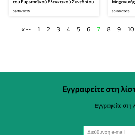
του Ευρωπαϊκού Ελεγκτικού Συνεδρίου
Μηχανική
09/10/2025
30/09/2025
« --
1
2
3
4
5
6
7
8
9
10
Εγγραφείτε στη λί
Εγγραφείτε στη λ