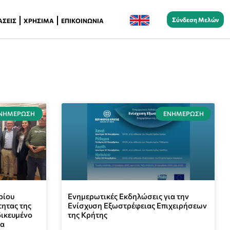
Σύνδεση Μελών
ΆΣΕΙΣ
ΧΡΉΣΙΜΑ
ΕΠΙΚΟΙΝΩΝΊΑ
ΝΗΜΈΡΩΣΗ
ΕΝΗΜΈΡΩΣΗ
ρίου
Ενημερωτικές Εκδηλώσεις για την
τητας της
Ενίσχυση Εξωστρέφειας Επιχειρήσεων
δικευμένο
της Κρήτης
τα