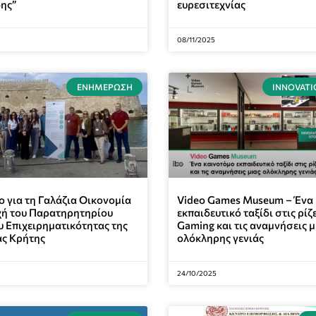
ης”
ευρεσιτεχνίας
08/11/2025
ΕΝΗΜΈΡΩΣΗ
INNOVATI
 για τη Γαλάζια Οικονομία
Video Games Museum – Ένα
χή του Παρατηρητηρίου
εκπαιδευτικό ταξίδι στις ρίζ
 Επιχειρηματικότητας της
Gaming και τις αναμνήσεις μ
ας Κρήτης
ολόκληρης γενιάς
24/10/2025