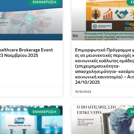
ΕΝΗΜΈΡΩΣΗ
Ε
lthcare Brokerage Event
Επιμορφωτικό Πρόγραμμα γ
23 Νοεμβρίου 2025
ες σε μειονεκτικές περιοχές 
κοινωνικές ευάλωτες ομάδε
(επιχειρηματικότητα-
απασχολησιμότητα- κατάρτ
κοινωνική καινοτομία) – Αι
24/10/2025
15/10/2025
ΕΝΗΜΈΡΩΣΗ
Ε