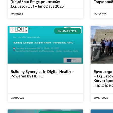
(Κεφάλαια Επιχειρηματικών
Γρηγορούδ
Συμμετοχών) – InnoDays 2025
17/11/2025
15/11/2025
ΕΝΗΜΈΡΩΣΗ
Building Synergies in Digital Health –
Εργαστήριο
Powered by HDHC
– Συμμετο
Καινοτόμου
Περιφέρει
05/11/2025
30/10/2025