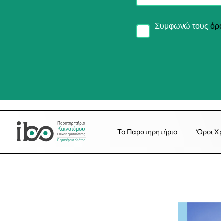
Συμφωνώ τους
όρ
Το Παρατηρητήριο
Όροι Χ