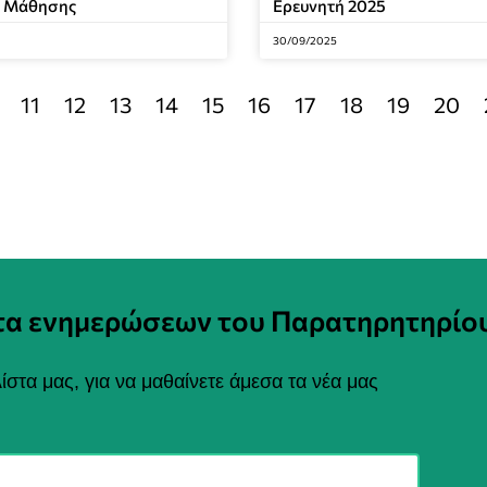
ς Μάθησης
Ερευνητή 2025
30/09/2025
11
12
13
14
15
16
17
18
19
20
στα ενημερώσεων του Παρατηρητηρίο
ίστα μας, για να μαθαίνετε άμεσα τα νέα μας