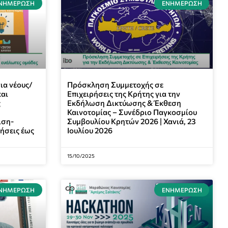
ΝΗΜΈΡΩΣΗ
ΕΝΗΜΈΡΩΣΗ
ια νέους/
Πρόσκληση Συμμετοχής σε
και
Επιχειρήσεις της Κρήτης για την
ς
Εκδήλωση Δικτύωσης & Έκθεση
Καινοτομίας – Συνέδριο Παγκοσμίου
ιση-
Συμβουλίου Κρητών 2026 | Χανιά, 23
τήσεις έως
Ιουλίου 2026
15/10/2025
ΝΗΜΈΡΩΣΗ
ΕΝΗΜΈΡΩΣΗ