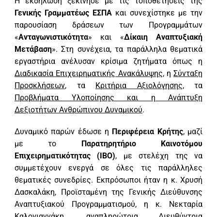
Η εκδήλωση ξεκίνησε με τις τοποθετήσεις της
Γενικής Γραμματέως ΕΣΠΑ
και συνεχίστηκε με την
παρουσίαση δράσεων των Προγραμμάτων
«
Ανταγωνιστικότητα
» και «
Δίκαιη Αναπτυξιακή
Μετάβαση
». Στη συνέχεια, τα παράλληλα θεματικά
εργαστήρια ανέλυσαν κρίσιμα ζητήματα όπως η
Διαδικασία Επιχειρηματικής Ανακάλυψης
, η
Σύνταξη
Προσκλήσεων
, τα
Κριτήρια Αξιολόγησης
, τα
Προβλήματα Υλοποίησης και η Ανάπτυξη
Δεξιοτήτων Ανθρώπινου Δυναμικού
.
Δυναμικό παρών έδωσε η
Περιφέρεια Κρήτης
, μαζί
με το
Παρατηρητήριο Καινοτόμου
Επιχειρηματικότητας (IBO)
, με στελέχη της να
συμμετέχουν ενεργά σε όλες τις παράλληλες
θεματικές συνεδρίες. Εκπρόσωποι ήταν η κ. Χρυσή
Δασκαλάκη, Προϊσταμένη της Γενικής Διεύθυνσης
Αναπτυξιακού Προγραμματισμού, η κ. Νεκταρία
Καλογιαννάκη, αναπληρώτρια Διευθύντρια