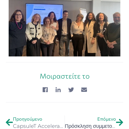
Μοιραστείτε το
Προηγούμενο
Επόμενο
CapsuleT Accelerator «Πλατφόρμα Ιδεών» (Idea Platform) – Διαγωνισμός καινοτόμων ιδεών στον τομέα του τουρισμού και της φιλοξενίας
Πρόσκληση συμμετοχής στον διεθνή διαγωνισμό νεανικής επιχειρηματικότητας «EUSAIR POPRI youth»