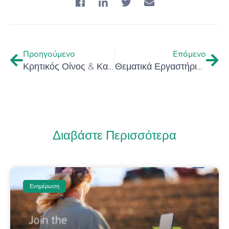
Προηγούμενο
Επόμενο
Κρητικός Οίνος & Καινοτομία: Το IBO στα «ΟιΝοτικά 2026»
Θεματικά Εργαστήρια για την Έξυπνη Εξειδίκευση: Η Κρήτη συμμετέχει στον εθνικό διάλογο για την καινοτομία
Διαβάστε Περισσότερα
Ενημέρωση