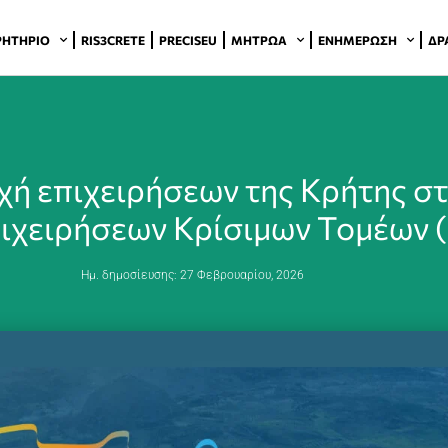
ΡΗΤΉΡΙΟ
RIS3CRETE
PRECISEU
ΜΗΤΡΏΑ
ΕΝΗΜΈΡΩΣΗ
ΔΡ
χή επιχειρήσεων της Κρήτης στ
ιχειρήσεων Κρίσιμων Τομέων 
Ημ. δημοσίευσης:
27 Φεβρουαρίου, 2026