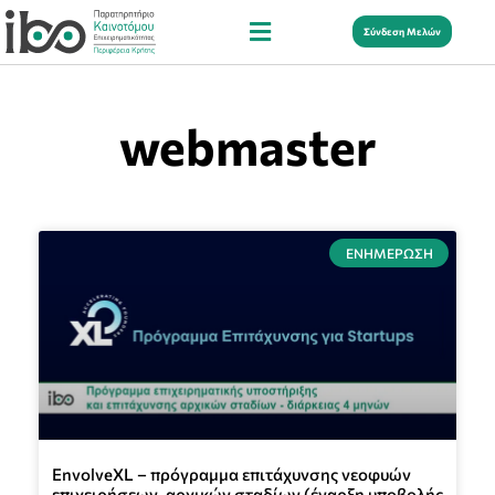
Σύνδεση Μελών
webmaster
ΕΝΗΜΈΡΩΣΗ
EnvolveXL – πρόγραμμα επιτάχυνσης νεοφυών
επιχειρήσεων, αρχικών σταδίων (έναρξη υποβολής