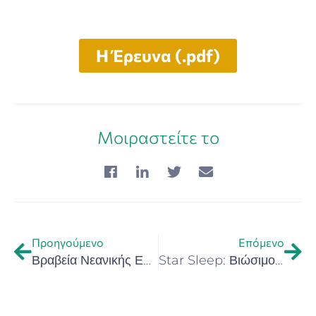
Η Έρευνα (.pdf)
Μοιραστείτε το
Προηγούμενο
Επόμενο
Βραβεία Νεανικής Επιχειρηματικότητας 2024 Στέλιος Χατζηιωάννου
Star Sleep: Βιώσιμος Τουρισμός και Ύπνος Κάτω από τα Αστέρια