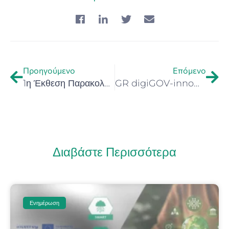
Προηγούμενο
Επόμενο
1η Έκθεση Παρακολούθησης της Εθνικής Στρατηγικής Έξυπνης Εξειδίκευσης (ΕΣΕΕ)
GR digiGOV-innoHUB: 2η Ανοικτή Πρόσκληση προς ΜμΕ για Συμμετοχή στον κόμβο προκειμένου να ωριμάσουν τις λύσεις τους και να δικτυωθούν με φορείς του Δημοσίου
Διαβάστε Περισσότερα
Ενημέρωση