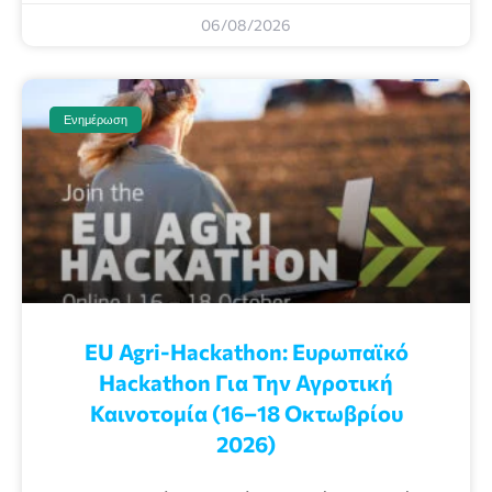
06/08/2026
Ενημέρωση
EU Agri-Hackathon: Eυρωπαϊκό
Ηackathon Για Την Αγροτική
Καινοτομία (16–18 Οκτωβρίου
2026)