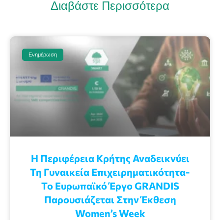
Διαβάστε Περισσότερα
Ενημέρωση
Η Περιφέρεια Κρήτης Αναδεικνύει
Τη Γυναικεία Επιχειρηματικότητα-
Το Ευρωπαϊκό Έργο GRANDIS
Παρουσιάζεται Στην Έκθεση
Women’s Week