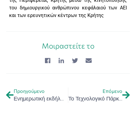
της Περιφέρειας Κρήτης μέσω της κινητοποίησης
του δημιουργικού ανθρώπινου κεφάλαιού των ΑΕΙ
και των ερευνητικών κέντρων της Κρήτης
Μοιραστείτε το
Προηγούμενο
Επόμενο
Ενημερωτική εκδήλωση: «Η Αγροδιατροφή σήμερα στην Κρήτη»: Έρευνα – Καινοτομία – Χρηματοδοτικές ευκαιρίες – Με την στήριξη της Περιφέρειας Κρήτης
Το Τεχνολογικό Πάρκο και το οικοσύστημα καινοτομίας της Κρήτης – 30 χρόνια λειτουργίας – Αντώνης Παπαδεράκης