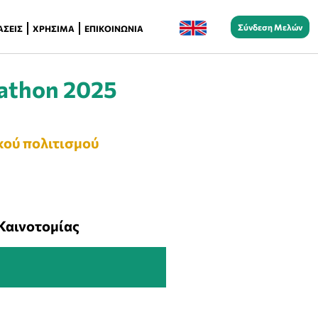
Σύνδεση Μελών
ΆΣΕΙΣ
ΧΡΉΣΙΜΑ
ΕΠΙΚΟΙΝΩΝΊΑ
athon 2025
κού πολιτισμού
Καινοτομίας