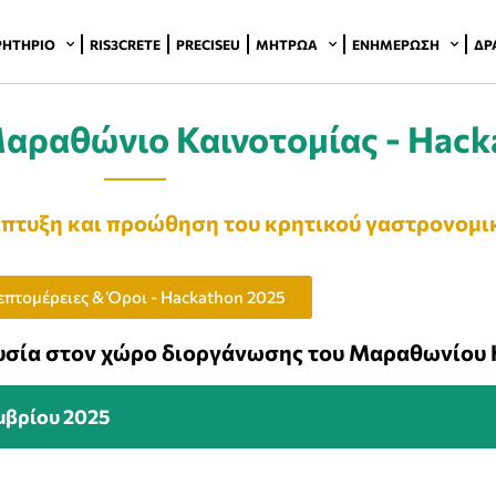
ΡΗΤΉΡΙΟ
RIS3CRETE
PRECISEU
ΜΗΤΡΏΑ
ΕΝΗΜΈΡΩΣΗ
ΔΡ
αραθώνιο Καινοτομίας - Hack
νάπτυξη και προώθηση του κρητικού γαστρονομι
επτομέρειες & Όροι - Hackathon 2025
ουσία στον χώρο διοργάνωσης του Μαραθωνίου 
μβρίου 2025