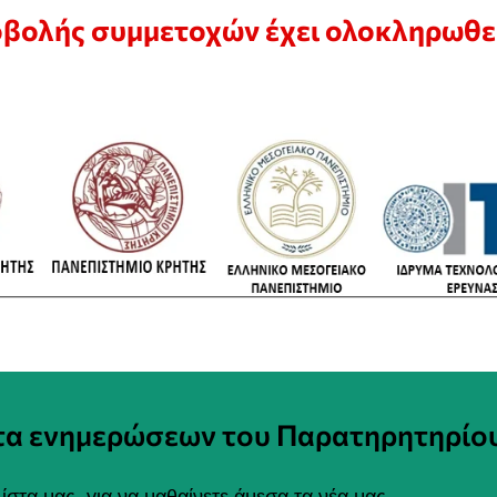
οβολής συμμετοχών έχει ολοκληρωθε
στα ενημερώσεων του Παρατηρητηρίο
ίστα μας, για να μαθαίνετε άμεσα τα νέα μας