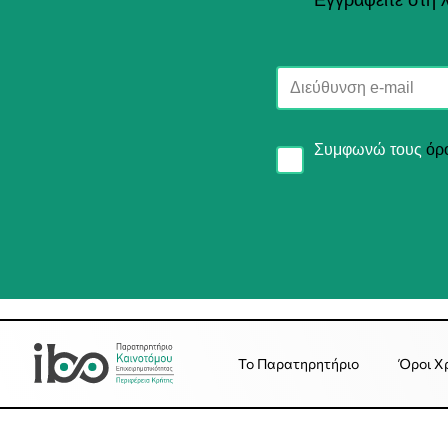
Συμφωνώ τους
όρ
Το Παρατηρητήριο
Όροι Χ