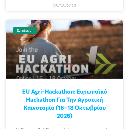
06/08/2026
Ενημέρωση
EU Agri-Hackathon: Eυρωπαϊκό
Ηackathon Για Την Αγροτική
Καινοτομία (16–18 Οκτωβρίου
2026)