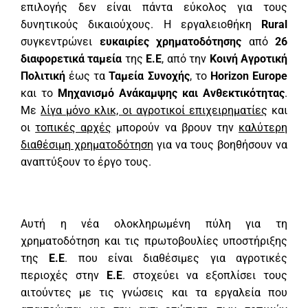
επιλογής δεν είναι πάντα εύκολος για τους
δυνητικούς δικαιούχους. Η εργαλειοθήκη
Rural
συγκεντρώνει
ευκαιρίες χρηματοδότησης
από
26
διαφορετικά ταμεία
της
Ε.Ε
, από την
Κοινή Αγροτική
Πολιτική
έως τα
Ταμεία Συνοχής
, το
Horizon Europe
και το
Μηχανισμό Ανάκαμψης και Ανθεκτικότητας
.
Με
λίγα μόνο κλικ, οι αγροτικοί επιχειρηματίες
και
οι
τοπικές αρχές
μπορούν να βρουν την
καλύτερη
διαθέσιμη χρηματοδότηση
για να τους βοηθήσουν να
αναπτύξουν το έργο τους.
Αυτή η νέα ολοκληρωμένη πύλη για τη
χρηματοδότηση και τις πρωτοβουλίες υποστήριξης
της
Ε.Ε
. που είναι διαθέσιμες για αγροτικές
περιοχές στην
Ε.Ε
. στοχεύει να εξοπλίσει τους
αιτούντες με τις γνώσεις και τα εργαλεία που