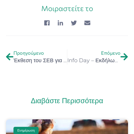
Μοιραστείτε το
Προηγούμενο
Επόμενο
Έκθεση του ΣΕΒ για το Ψηφιακό Μετασχηματισμό – Η Ελλάδα στην ευρωπαϊκή Ψηφιακή Δεκαετία
Info Day – Εκδήλωση Ενημέρωσης για το Μαραθώνιο Καινοτομίας: Hackathon for Health and Wellness Crete 2024
Διαβάστε Περισσότερα
Ενημέρωση