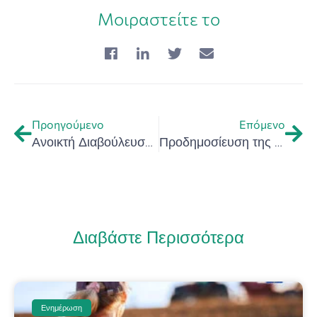
Μοιραστείτε το
Προηγούμενο
Επόμενο
Ανοικτή Διαβούλευση με θέμα την προδημοσίευση της δράσης: Υποστήριξη νέων καινοτόμων επιχειρήσεων στην Περιφέρεια Κρήτης – “Καινοτομώ στην Κρήτη”
Προδημοσίευση της Δράσης «Ενίσχυση Μεσαίων και Μεγάλων Επιχειρήσεων σε τομείς Στρατηγικών Τεχνολογιών για την Ευρώπη (STEP) και Άμυνας & Ασφάλειας (Defence)
Διαβάστε Περισσότερα
Ενημέρωση