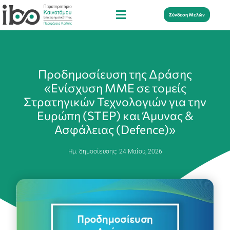
Σύνδεση Μελών
Προδημοσίευση της Δράσης
«Ενίσχυση ΜΜΕ σε τομείς
Στρατηγικών Τεχνολογιών για την
Ευρώπη (STEP) και Άμυνας &
Ασφάλειας (Defence)»
Ημ. δημοσίευσης:
24 Μαΐου, 2026