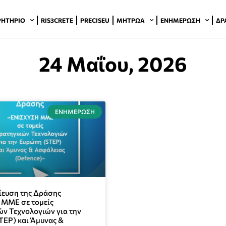
ΡΗΤΉΡΙΟ
RIS3CRETE
PRECISEU
ΜΗΤΡΏΑ
ΕΝΗΜΈΡΩΣΗ
ΔΡ
24 Μαΐου, 2026
ΕΝΗΜΈΡΩΣΗ
ευση της Δράσης
 ΜΜΕ σε τομείς
ν Τεχνολογιών για την
TEP) και Άμυνας &