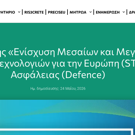
ΡΗΤΉΡΙΟ
RIS3CRETE
PRECISEU
ΜΗΤΡΏΑ
ΕΝΗΜΈΡΩΣΗ
ΔΡ
ς «Ενίσχυση Μεσαίων και Μεγ
εχνολογιών για την Ευρώπη (S
Ασφάλειας (Defence)
Ημ. δημοσίευσης:
24 Μαΐου, 2026