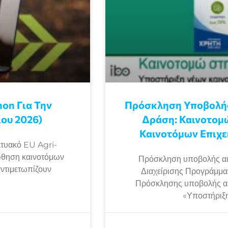
on Για Την
Πρόσκληση Υποβολής
ου 2026)
Δράση: Καινοτομ
Καινοτόμων Επιχε
τυακό EU Agri-
ώθηση καινοτόμων
Πρόσκληση υποβολής αι
αντιμετωπίζουν
Διαχείρισης Προγράμμ
Πρόσκλησης υποβολής αιτ
«Υποστήριξη