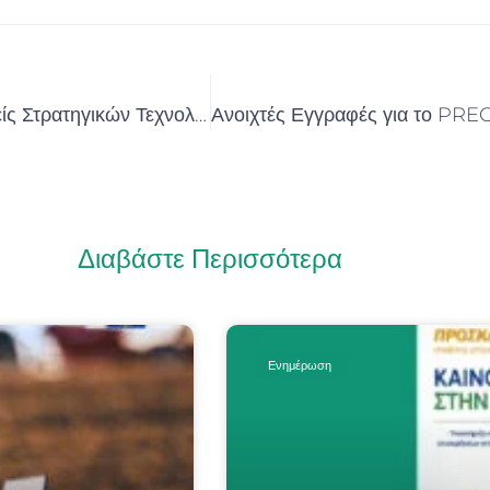
Προδημοσίευση της Δράσης «Ενίσχυση ΜΜΕ σε τομείς Στρατηγικών Τεχνολογιών για την Ευρώπη (STEP) και Άμυνας & Ασφάλειας (Defence)»
Διαβάστε Περισσότερα
Ενημέρωση