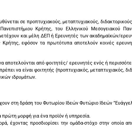
υθύνεται σε προπτυχιακούς, μεταπτυχιακούς, διδακτορικούς
Πανεπιστήμιου Κρήτης, του Ελληνικού Μεσογειακού Πανε
υμμετέχουν και μέλη ΔΕΠ ή Ερευνητές των ακαδημαϊκών/ερε
 Κρήτης, εφόσον τα πρωτότυπα αποτελούν κοινές ερευνη
 να αποτελούνται από φοιτητές/ ερευνητές ενός ή περισσό
ρέπει να είναι φοιτητής (προπτυχιακός, μεταπτυχιακός, δι
ικών ιδρυμάτων.
χουν στη δράση του Φυτωρίου Ιδεών Φυτώριο Ιδεών “Ευάγγε
ια πρώτη μορφή για ένα προϊόν ή υπηρεσία.
ορά, έχοντας προσδιορίσει την ομάδα-στόχο στην οποία απ