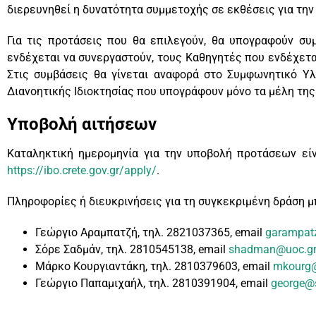
διερευνηθεί η δυνατότητα συμμετοχής σε εκθέσεις για τη
Για τις προτάσεις που θα επιλεγούν, θα υπογραφούν συ
ενδέχεται να συνεργαστούν, τους Καθηγητές που ενδέχετ
Στις συμβάσεις θα γίνεται αναφορά στο Συμφωνητικό Υλ
Διανοητικής Ιδιοκτησίας που υπογράφουν μόνο τα μέλη τη
Υποβολή αιτήσεων
Καταληκτική ημερομηνία για την υποβολή προτάσεων εί
https://ibo.crete.gov.gr/apply/
.
Πληροφορίες ή διευκρινήσεις για τη συγκεκριμένη δράση 
Γεώργιο Αραμπατζή, τηλ. 2821037365, email
garampatz
Σόρε Σαδμάν, τηλ. 2810545138, email
shadman@uoc.g
Μάρκο Κουργιαντάκη, τηλ. 2810379603, email
mkourg
Γεώργιο Παπαμιχαήλ, τηλ. 2810391904, email
george@s