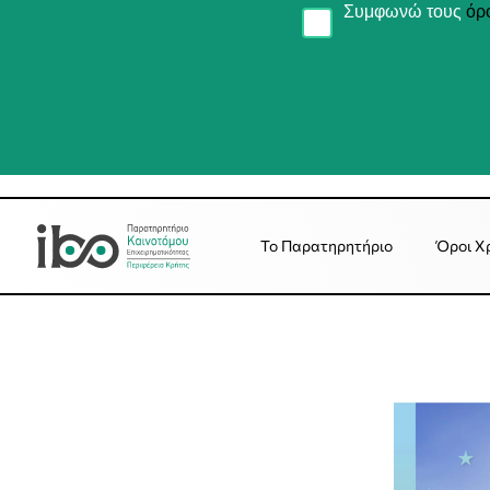
Συμφωνώ τους
όρ
Το Παρατηρητήριο
Όροι Χ