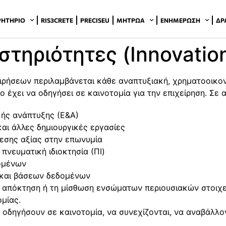
ΡΗΤΉΡΙΟ
RIS3CRETE
PRECISEU
ΜΗΤΡΏΑ
ΕΝΗΜΈΡΩΣΗ
ΔΡ
τηριότητες (Innovation 
ειρήσεων περιλαμβάνεται κάθε αναπτυξιακή, χρηματοοικον
ο έχει να οδηγήσει σε καινοτομία για την επιχείρηση. Σε 
κής ανάπτυξης (Ε&Α)
αι άλλες δημιουργικές εργασίες
εσης αξίας στην επωνυμία
πνευματική ιδιοκτησία (ΠΙ)
ομένων
 και βάσεων δεδομένων
ν απόκτηση ή τη μίσθωση ενσώματων περιουσιακών στοιχ
ομίας.
 οδηγήσουν σε καινοτομία, να συνεχίζονται, να αναβάλλον