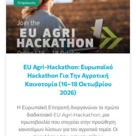
Ενημέρωση
EU Agri-Hackathon: Eυρωπαϊκό
Ηackathon Για Την Αγροτική
Καινοτομία (16–18 Οκτωβρίου
2026)
Η Ευρωπαϊκή Επιτροπή διοργανώνει το πρώτο
διαδικτυακό EU Agri-Hackathon, μια
πρωτοβουλία που στοχεύει στην προώθηση
καινοτόμων λύσεων για τον αγροτικό τομέα. Οι