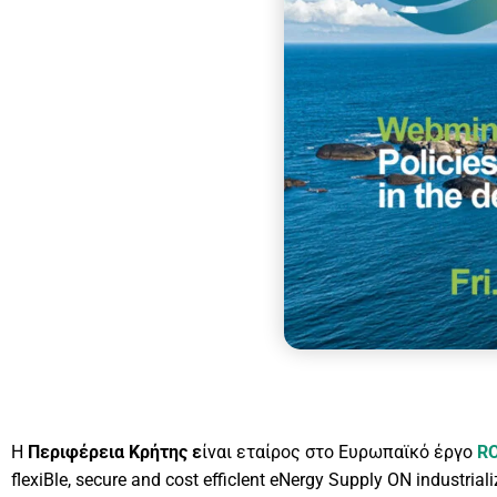
Η
Περιφέρεια Κρήτης
ε
ίναι εταίρος στο Ευρωπαϊκό έργο
R
flexiBle, secure and cost efficIent eNergy Supply ON indu