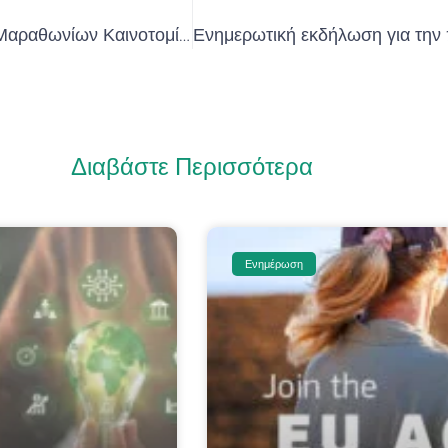
WorkShop – Εργαστήριο Καινοτομίας «Σχεδιασμός Μαραθωνίων Καινοτομίας (Hackathons)»
Διαβάστε Περισσότερα
Ενημέρωση