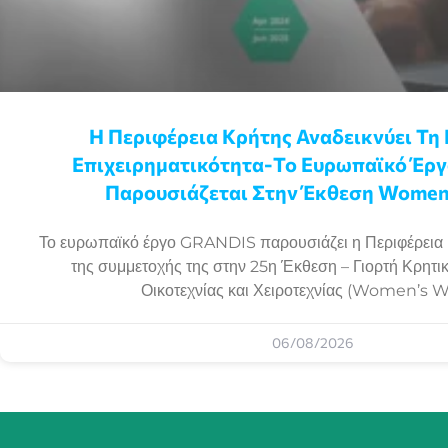
Η Περιφέρεια Κρήτης Αναδεικνύει Τη 
Επιχειρηματικότητα-Το Ευρωπαϊκό Έρ
Παρουσιάζεται Στην Έκθεση Women
Το ευρωπαϊκό έργο GRANDIS παρουσιάζει η Περιφέρεια 
της συμμετοχής της στην 25η Έκθεση – Γιορτή Κρητι
Οικοτεχνίας και Χειροτεχνίας (Women’s 
06/08/2026