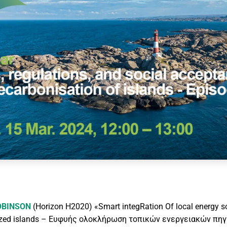
OBINSON
(Ηorizon H2020) «Smart integRation Of local energy so
strialized islands – Ευφυής ολοκλήρωση τοπικών ενεργειακών 