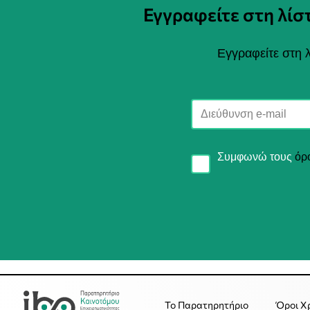
Εγγραφείτε στη λί
Εγγραφείτε στη λ
Συμφωνώ τους
όρ
Το Παρατηρητήριο
Όροι Χ