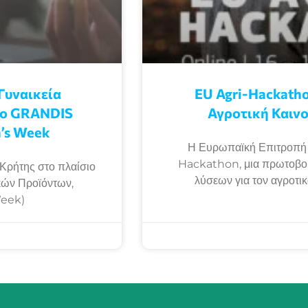
Γυναικεία
EU Agri-Hackatho
γο GRANDIS
Αγροτική Καινο
’s Week
Η Ευρωπαϊκή Επιτροπή δ
Hackathon, μια πρωτοβου
Κρήτης στο πλαίσιο
λύσεων για τον αγροτι
κών Προϊόντων,
Week)