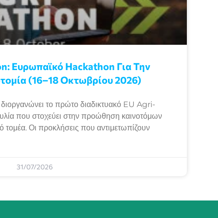
n: Eυρωπαϊκό Ηackathon Για Την
τομία (16–18 Οκτωβρίου 2026)
ιοργανώνει το πρώτο διαδικτυακό EU Agri-
λία που στοχεύει στην προώθηση καινοτόμων
κό τομέα. Οι προκλήσεις που αντιμετωπίζουν
31/07/2026