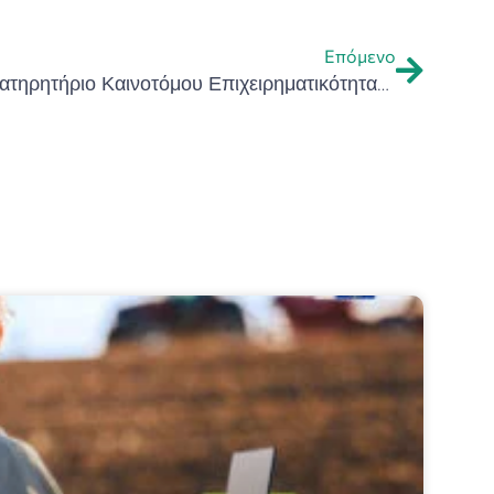
Επόμενο
Υπουργείο Εσωτερικών: Το Παρατηρητήριο Καινοτόμου Επιχειρηματικότητας της Περιφέρειας Κρήτης πρότυπο στην εφαρμογή Μαραθωνίων Καινοτομίας από Δημόσιους Φορείς