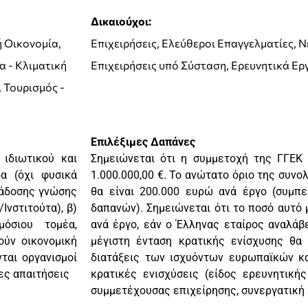
Δικαιούχοι:
ή Οικονομία,
Επιχειρήσεις, Ελεύθεροι Επαγγελματίες, Ν
 - Κλιματική
Επιχειρήσεις υπό Σύσταση, Ερευνητικά Ερ
 Τουρισμός -
Επιλέξιμες Δαπάνες
ιδιωτικού και
Σημειώνεται ότι η συμμετοχή της ΓΓΕΚ
α (όχι φυσικά
1.000.000,00 €. Το ανώτατο όριο της συν
ιάδοσης γνώσης
θα είναι 200.000 ευρώ ανά έργο (συμπ
Ινστιτούτα), β)
δαπανών). Σημειώνεται ότι το ποσό αυτό 
μόσιου τομέα,
ανά έργο, εάν ο Έλληνας εταίρος αναλάβε
ούν οικονομική
μέγιστη ένταση κρατικής ενίσχυσης θα
ται οργανισμοί
διατάξεις των ισχυόντων ευρωπαϊκών κα
ες απαιτήσεις
κρατικές ενισχύσεις (είδος ερευνητική
συμμετέχουσας επιχείρησης, συνεργατική