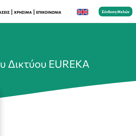
Σύνδεση Μελών
ΆΣΕΙΣ
ΧΡΉΣΙΜΑ
ΕΠΙΚΟΙΝΩΝΊΑ
Του Δικτύου EUREKA