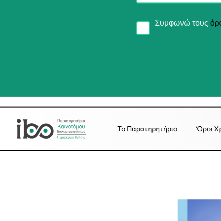
Συμφωνώ τους
όρ
Το Παρατηρητήριο
Όροι Χ