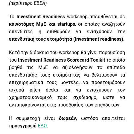
(περίπτερο ΕΒΕΑ).
Το
Investment
Readiness
workshop απευθύνεται σε
καινοτόμες ΜμΕ και startups
, οι οποίες αναζητούν
επενδυτές ή επιθυμούν να ενισχύσουν την
επενδυτική τους ετοιμότητα (investment readines
s).
Κατά την διάρκεια του workshop θα γίνει παρουσίαση
του
Investment Readiness Scorecard Toolkit
το οποίο
βοηθά τις ΜμΕ να αξιολογήσουν το επίπεδο
επενδυτικής τους ετοιμότητας, να βελτιώσουν τα
επιχειρηματικά τους μοντέλα, να προετοιμάσουν
ισχυρά pitch decks και να ενισχύσουν τον
χρηματοοικονομικό τους σχεδιασμό, ώστε να
ανταποκρίνονται στις προσδοκίες των επενδυτών.
Η συμμετοχή είναι
δωρεάν
, ωστόσο απαιτείται
προεγγραφή
ΕΔΩ
.