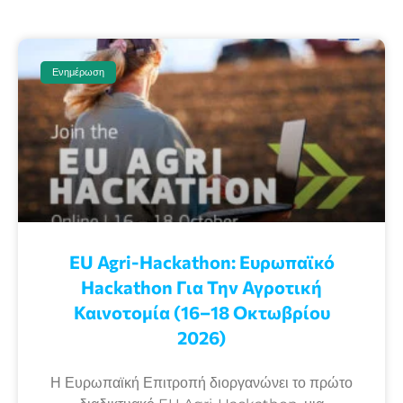
Ενημέρωση
EU Agri-Hackathon: Eυρωπαϊκό
Ηackathon Για Την Αγροτική
Καινοτομία (16–18 Οκτωβρίου
2026)
Η Ευρωπαϊκή Επιτροπή διοργανώνει το πρώτο