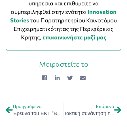
υπηρεσία και επιθυμείτε να
συμπεριληφθεί στην ενότητα
Innovation
Stories
του Παρατηρητηρίου Καινοτόμου
Επιχειρηματικότητας της Περιφέρειας
Κρήτης,
επικοινωνήστε μαζί μας
Μοιραστείτε το
Προηγούμενο
Επόμενο
Έρευνα του ΕΚΤ “ΒΑΣΙΚΟΙ ΔΕΙΚΤΕΣ ΓΙΑ ΤΗΝ ΚΑΙΝΟΤΟΜΙΑ ΣΤΙΣ ΕΛΛΗΝΙΚΕΣ ΕΠΙΧΕΙΡΗΣΕΙΣ 2018-2020»
Τακτική συνάντηση των εταίρων του Ευρωπαϊκού έργου ROBINSON με την συμμετοχή της Περιφέρειας Κρήτης στα Χανιά στις 19 -20 Σεπτεμβρίου 2022