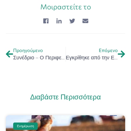
Μοιραστείτε το
Προηγούμενο
Επόμενο
Συνέδριο – Ο Περιφερειακός Μηχανισμός Παρακολούθησης της Αγοράς Εργασίας και η Αγορά Εργασίας στην Κρήτη και την Ελλάδα – Τρίτη, 7 Ιουνίου 2022
Εγκρίθηκε από την Ευρωπαϊκή Επιτροπή το πρόγραμμα «Ανταγωνιστικότητα 2021-2027», δημόσιας δαπάνης 3,9 δισ. ευρώ
Διαβάστε Περισσότερα
Ενημέρωση