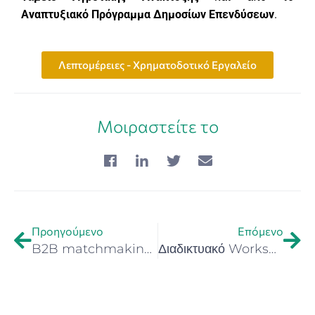
Αναπτυξιακό Πρόγραμμα Δημοσίων Επενδύσεων
.
Λεπτομέρειες - Χρηματοδοτικό Εργαλείο
Μοιραστείτε το
Προηγούμενο
Επόμενο
B2B matchmaking event – Innovat&Match Brokerage Event 2025 | 24-26 Ιουνίου 2025
Διαδικτυακό Worksop: “From Research to Investment: How Startups Can Attract Venture Capital – Views from the US and Europe”