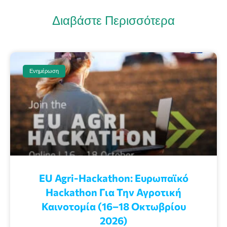
Διαβάστε Περισσότερα
Ενημέρωση
EU Agri-Hackathon: Eυρωπαϊκό
Ηackathon Για Την Αγροτική
Καινοτομία (16–18 Οκτωβρίου
2026)