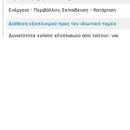
Ενέργεια - Περιβάλλον
,
Εκπαίδευση – Κατάρτιση
Διάθεση εξοπλισμού προς τον ιδιωτικό τομέα
Δυνατότητα χρήσης εξοπλισμού από τρίτους: ναι
Διεύθυνση Ιστοσελίδας
https://imbbc.hcmr.gr/infrastructures/facilitiesimbbc/m