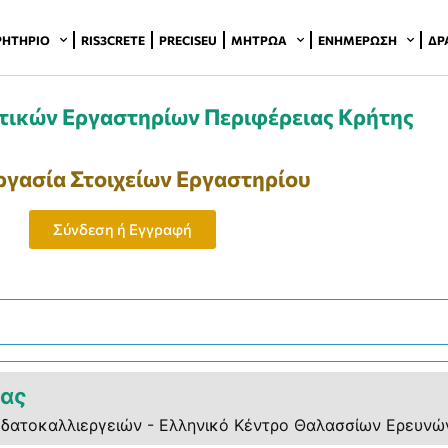
ΡΗΤΉΡΙΟ
RIS3CRETE
PRECISEU
ΜΗΤΡΏΑ
ΕΝΗΜΈΡΩΣΗ
ΔΡ
ικών Εργαστηρίων Περιφέρειας Κρήτης
ργασία Στοιχείων Εργαστηρίου
Σύνδεση ή Εγγραφή
τας
Υδατοκαλλιεργειών - Ελληνικό Κέντρο Θαλασσίων Ερευνών