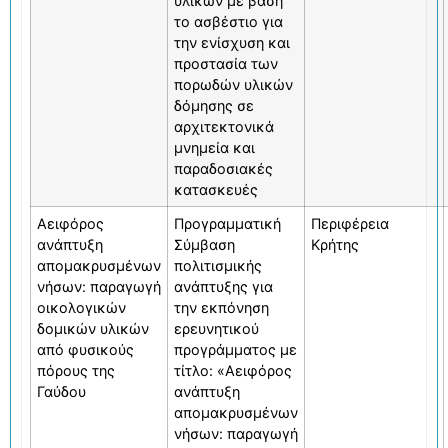
υλικών με βάση
το ασβέστιο για
την ενίσχυση και
προστασία των
πορωδών υλικών
δόμησης σε
αρχιτεκτονικά
μνημεία και
παραδοσιακές
κατασκευές
Αειφόρος
Προγραμματική
Περιφέρεια
ανάπτυξη
Σύμβαση
Κρήτης
απομακρυσμένων
πολιτισμικής
νήσων: παραγωγή
ανάπτυξης για
οικολογικών
την εκπόνηση
δομικών υλικών
ερευνητικού
από φυσικούς
προγράμματος με
πόρους της
τίτλο: «Αειφόρος
Γαύδου
ανάπτυξη
απομακρυσμένων
νήσων: παραγωγή