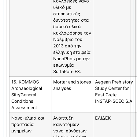
κολλοειδές νανο-
υλικό με
στερεωτικές
δυνατότητες στα
δομικά υλικά
κυκλοφόρησε τον
Νοέμβριο του
2013 από την
ελληνική εταιρεία
NanoPhos με την
επωνυμία
SurfaPore FX.
15. KOMMOS
Mortar and stones
Aegean Prehistory
Archaeological
analyses
Study Center for
Site/General
East Crete
Conditions
INSTAP-SCEC S.A
Assessment
Νανο-υλικά και
Ανάπτυξη
ΕΛΙΔΕΚ
προστασία
καινοτόμων
μνημείων
νανο-σύνθετων