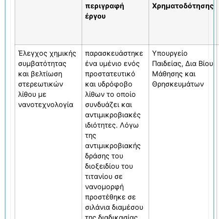
περιγραφή
Χρηματοδότησης
έργου
Έλεγχος χημικής
παρασκευάστηκε
Υπουργείο
συμβατότητας
ένα υμένιο ενός
Παιδείας, ∆ια Βίου
και βελτίωση
προστατευτικό
Μάθησης και
στερεωτικών
και υδρόφοβο
Θρησκευμάτων
λίθου με
λίθων το οποίο
νανοτεχνολογία
συνδυάζει και
αντιμικροβιακές
ιδιότητες. Λόγω
της
αντιμικροβιακής
δράσης του
διοξειδίου του
τιτανίου σε
νανομορφή
προστέθηκε σε
σιλάνια διαμέσου
της διαδικασίας