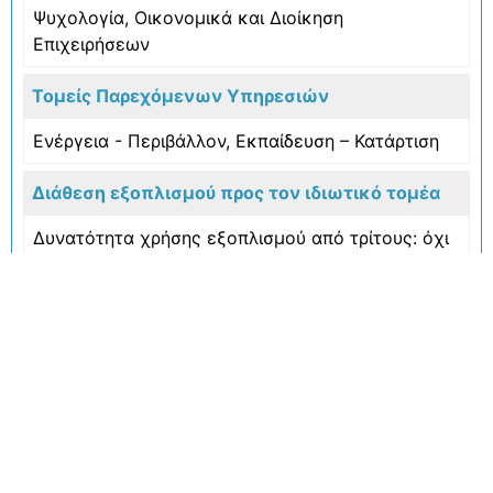
Ψυχολογία, Οικονομικά και Διοίκηση
Επιχειρήσεων
Τομείς Παρεχόμενων Υπηρεσιών
Ενέργεια - Περιβάλλον
,
Εκπαίδευση – Κατάρτιση
Διάθεση εξοπλισμού προς τον ιδιωτικό τομέα
Δυνατότητα χρήσης εξοπλισμού από τρίτους: όχι
Προϊόντα & Υπηρεσίες
Το Εργαστήριο Τουρισμού και
Επιχειρηματικότητας συνεργάζεται με τη
Περιφέρεια Κρήτης στην υλοποίηση του έργου
"Παρατηρητήριο Τουρισμού Κρήτης" με διάρκεια
2019 - 2022