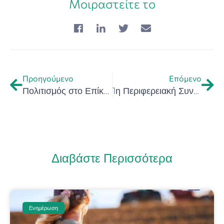
Μοιραστείτε το
Προηγούμενο
Επόμενο
Πολιτισμός στο Επίκεντρο: Διαδραστικό Σεμινάριο στο 13ο Φεστιβάλ Κινηματογράφου Χανίων (17 Οκτωβρίου 2025, Χανιά)
1η Περιφερειακή Συνάντηση του ευρωπαϊκού έργου Lead EXPORT
Διαβάστε Περισσότερα
Ενημέρωση