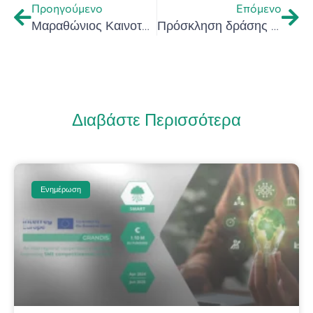
Προηγούμενο
Επόμενο
Μαραθώνιος Καινοτομίας «Αρτέμης Σαϊτάκης» – Hackathon 2025 – Καινοτόμες ιδέες για τη βιώσιμη ανάπτυξη και προώθηση του κρητικού γαστρονομικού πολιτισμού
Πρόσκληση δράσης από το Πρόγραμμα “ΚΡΗΤΗ” 2021-2027: «Ενίσχυση εξωστρέφειας επιχειρήσεων της Περιφέρειας Κρήτης, μέσω δράσεων προβολής και δικτύωσης»
Διαβάστε Περισσότερα
Ενημέρωση