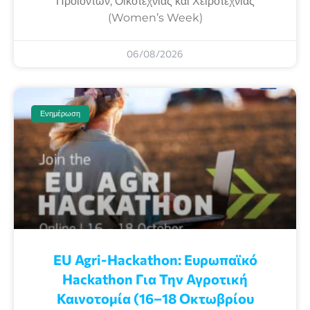
Προϊόντων, Οικοτεχνίας και Χειροτεχνίας
(Women’s Week)
06/08/2026
Ενημέρωση
EU Agri-Hackathon: Eυρωπαϊκό
Ηackathon Για Την Αγροτική
Καινοτομία (16–18 Οκτωβρίου