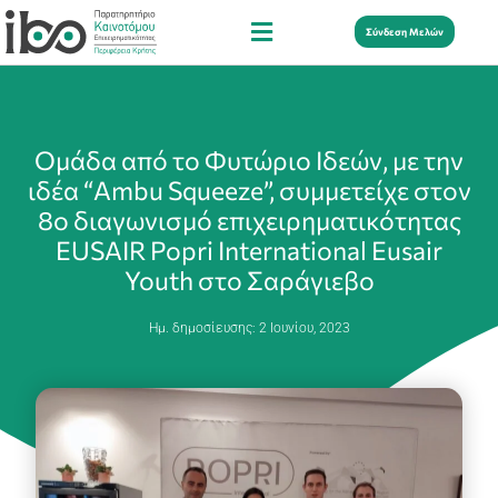
Σύνδεση Μελών
Ομάδα από το Φυτώριο Ιδεών, με την
ιδέα “Ambu Squeeze”, συμμετείχε στον
8ο διαγωνισμό επιχειρηματικότητας
EUSAIR Popri International Eusair
Youth στο Σαράγιεβο
Ημ. δημοσίευσης:
2 Ιουνίου, 2023