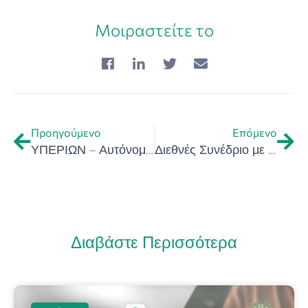
Μοιραστείτε το
Προηγούμενο
Επόμενο
ΥΠΕΡΙΩΝ – Αυτόνομο ιπτάμενο ρομποτικό σύστημα επιθεώρησης και βελτιστοποίη σης απόδοσης φωτοβολταϊκών σταθμών
Διεθνές Συνέδριο με τίτλο “Αντιμετωπίζοντας τη Φτώχεια και την Αποστέρηση. Πολιτικές Χωρικού Κοινωνικού Σχεδιασμού για τη Βιώσιμη Ανάπτυξη” από το Περιφερειακό Παρατηρητήριο Κοινωνικής Ένταξης
Διαβάστε Περισσότερα