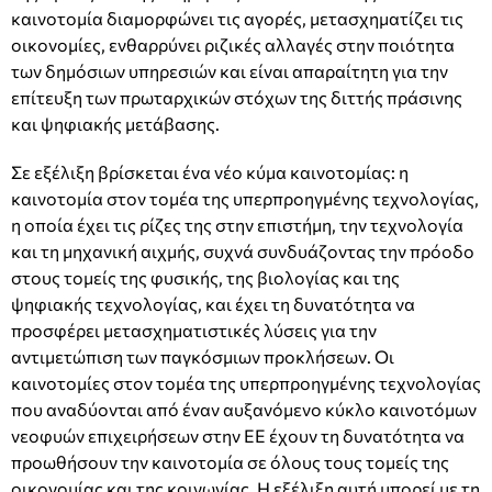
καινοτομία διαμορφώνει τις αγορές, μετασχηματίζει τις
οικονομίες, ενθαρρύνει ριζικές αλλαγές στην ποιότητα
των δημόσιων υπηρεσιών και είναι απαραίτητη για την
επίτευξη των πρωταρχικών στόχων της διττής πράσινης
και ψηφιακής μετάβασης.
Σε εξέλιξη βρίσκεται ένα νέο κύμα καινοτομίας: η
καινοτομία στον τομέα της υπερπροηγμένης τεχνολογίας,
η οποία έχει τις ρίζες της στην επιστήμη, την τεχνολογία
και τη μηχανική αιχμής, συχνά συνδυάζοντας την πρόοδο
στους τομείς της φυσικής, της βιολογίας και της
ψηφιακής τεχνολογίας, και έχει τη δυνατότητα να
προσφέρει μετασχηματιστικές λύσεις για την
αντιμετώπιση των παγκόσμιων προκλήσεων. Οι
καινοτομίες στον τομέα της υπερπροηγμένης τεχνολογίας
που αναδύονται από έναν αυξανόμενο κύκλο καινοτόμων
νεοφυών επιχειρήσεων στην ΕΕ έχουν τη δυνατότητα να
προωθήσουν την καινοτομία σε όλους τους τομείς της
οικονομίας και της κοινωνίας. Η εξέλιξη αυτή μπορεί με τη