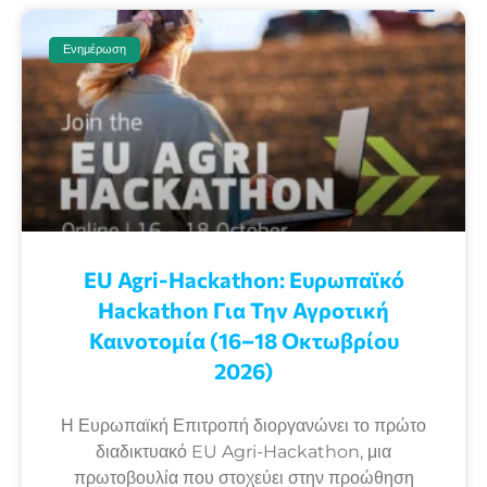
Ενημέρωση
EU Agri-Hackathon: Eυρωπαϊκό
Ηackathon Για Την Αγροτική
Καινοτομία (16–18 Οκτωβρίου
2026)
Η Ευρωπαϊκή Επιτροπή διοργανώνει το πρώτο
διαδικτυακό EU Agri-Hackathon, μια
πρωτοβουλία που στοχεύει στην προώθηση