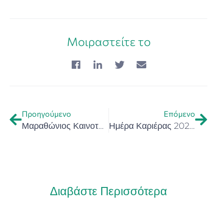
Μοιραστείτε το
Προηγούμενο
Επόμενο
Μαραθώνιος Καινοτομίας «Αρτέμης Σαϊτάκης» (Hackathon 2023)
Ημέρα Καριέρας 2023 Τμήματος Διοικητικής Επιστήμης και Τεχνολογίας – 1 Δεκεμβρίου 2023 στις 11:00, στις εγκαταστάσεις του Τμήματος στον Άγιο Νικόλαο
Διαβάστε Περισσότερα