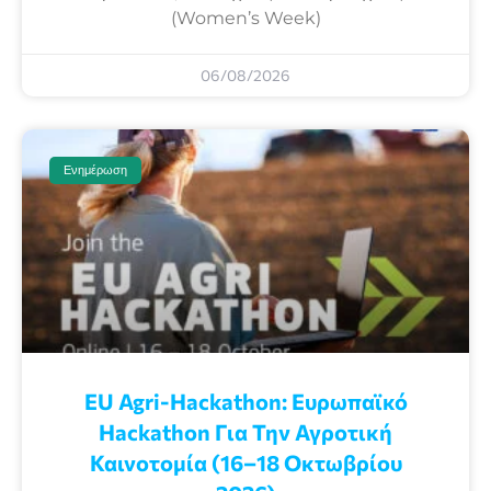
(Women’s Week)
06/08/2026
Ενημέρωση
EU Agri-Hackathon: Eυρωπαϊκό
Ηackathon Για Την Αγροτική
Καινοτομία (16–18 Οκτωβρίου