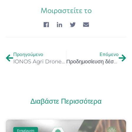
Μοιραστείτε το
Προηγούμενο
Επόμενο
IONOS Agri Drones – Καινοτόμες πρακτικές και μέθοδοι με τη χρήση Agri Drones στον πρωτογενή τομέα
Προδημοσίευση δέσμης Δράσεων «Ψηφιακός Μετασχηματισμός ΜμΕ»
Διαβάστε Περισσότερα
Ενημέρωση