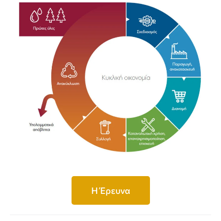
H Έρευνα