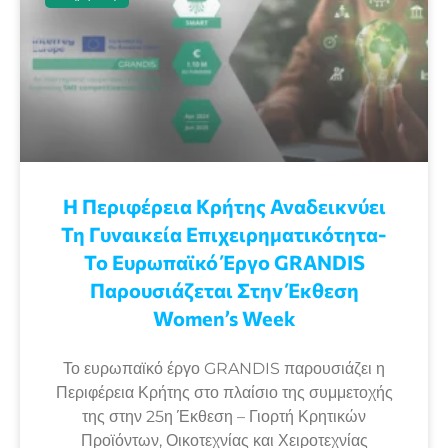
Η Περιφέρεια Κρήτης Αναδεικνύει
Τη Γυναικεία Επιχειρηματικότητα-
Το Ευρωπαϊκό Έργο GRANDIS
Παρουσιάζεται Στην Έκθεση
Women’s Week
Το ευρωπαϊκό έργο GRANDIS παρουσιάζει η
Περιφέρεια Κρήτης στο πλαίσιο της συμμετοχής
της στην 25η Έκθεση – Γιορτή Κρητικών
Προϊόντων, Οικοτεχνίας και Χειροτεχνίας