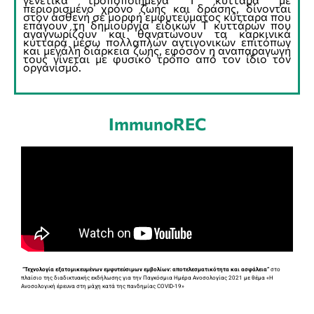
περιορισμένο χρόνο ζωής και δράσης, δίνονται
στον ασθενή σε μορφή εμφυτεύματος κύτταρα που
επάγουν τη δημιουργία ειδικών Τ κυττάρων που
αναγνωρίζουν και θανατώνουν τα καρκινικά
κύτταρα μέσω πολλαπλών αντιγονικών επιτόπων
και μεγάλη διάρκεια ζωής, εφόσον η αναπαραγωγή
τους γίνεται με φυσικό τρόπο από τον ίδιο τον
οργανισμό.
ImmunoREC
“Τεχνολογία εξατομικευμένων
εμφυτεύσιμων
εμβολίων: αποτελεσματικότητα και ασφάλεια”
στο
πλαίσιο της διαδικτυακής εκδήλωσης για την Παγκόσμια Ημέρα Ανοσολογίας 2021 με θέμα «Η
Ανοσολογική έρευνα στη μάχη κατά της πανδημίας COVID-19»