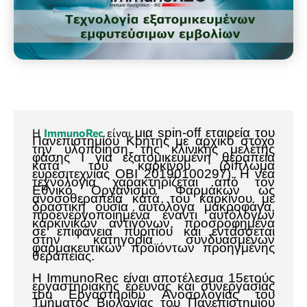
μια spin-off εταιρεία του
Η
ImmunoRec
είναι
Πανεπιστημίου Κρήτης με αρχικό στόχο
την υλοποίηση της κλινικής μελέτης
φάσης Ι για εξατομικευμένη θεραπεία
κατά του καρκίνου (δίπλωμα
ευρεσιτεχνίας ΟΒΙ 20190100297). Η νέα
τεχνολογία χαρακτηρίζεται από τον
Εθνικό Οργανισμό Φαρμάκων ως
ανοσοθεραπεία κατά του καρκίνου με
δραστική ουσία αυτόλογα μακροφάγα,
προενεργοποιημένα έναντι αυτόλογων
καρκινικών αντιγόνων, προσροφημένα
σε επιφάνεια πυριτίου και εντάσσεται
στην κατηγορία συνδυασμένων
φαρμακευτικών προϊόντων προηγμένης
θεραπείας.
Η ImmunoRec είναι αποτέλεσμα 15ετούς
εργαστηριακής έρευνας και συνεργασίας
του Εργαστηρίου Ανοσολογίας του
Τμήματος Βιολογίας του Πανεπιστημίου