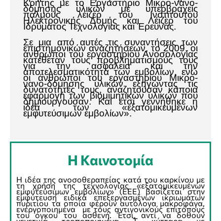
Κρήτης με το Εργαστήριο Μικρο-νανο-
δόμησης υλικών με υπερβραχείς
παλμούς λέιζερ του Ινστιτούτου
Ηλεκτρονικής Δομής και Λέιζερ του
Ιδρύματος Τεχνολογίας και Έρευνας.
Σε μια από αυτές τις συναντήσεις των
επιστημονικών αναζητήσεων, το 2009, οι
άνθρωποι του εργαστηρίου Ανοσολογίας
κατέθεταν τους προβληματισμούς τους
για την ασφάλεια και την
αποτελεσματικότητα των εμβολίων, ενώ
οι άνθρωποι του εργαστηρίου Μικρο-
νανο-δόμησης υλικών εξηγώντας τις
δυνατότητές τους, αναζητούσαν κάποια
εφαρμογή των βιομιμητικών υλικών που
δημιουργούσαν. Και έτσι γεννήθηκε η
ιδέα των «εξατομικευμένων
εμφυτεύσιμων εμβολίων».
Η Καινοτομία
Η ιδέα της ανοσοθεραπείας κατά του καρκίνου με
τη χρήση της τεχνολογίας «εξατομικευμένων
εμφυτεύσιμων εμβολίων» (ΕΕΕ) βασίζεται στην
εμφύτευση ειδικά επεξεργασμένων ικριωμάτων
πυριτίου τα οποία φέρουν αυτόλογα μακροφάγα,
ενεργοποιημένα με τους αντιγονικούς επιτόπους
του όγκου του ασθενή. Έτσι, αντί να δοθούν
γενετικά τροποποιημένα Τ κύτταρα με