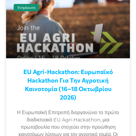
Ενημέρωση
EU Agri-Hackathon: Eυρωπαϊκό
Ηackathon Για Την Αγροτική
Καινοτομία (16–18 Οκτωβρίου
2026)
Η Ευρωπαϊκή Επιτροπή διοργανώνει το πρώτο
διαδικτυακό EU Agri-Hackathon, μια
πρωτοβουλία που στοχεύει στην προώθηση
καινοτόμων λύσεων για τον αγροτικό τομέα. Οι