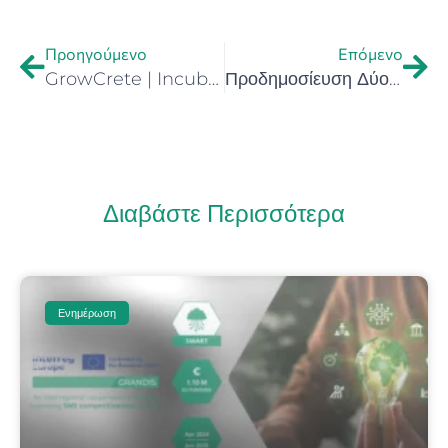
Προηγούμενο
Επόμενο
GrowCrete | Incubator πράσινων ιδεών – Άνοιξαν οι αιτήσεις συμμετοχής στον νέο incubator από το Bizrupt Lab με την υποστήριξη του Impact Hub Athens
Προδημοσίευση Δύο Δράσεων Ενίσχυσης της Ίδρυσης και Λειτουργίας νέων Μικρομεσαίων Επιχειρήσεων
Διαβάστε Περισσότερα
Ενημέρωση