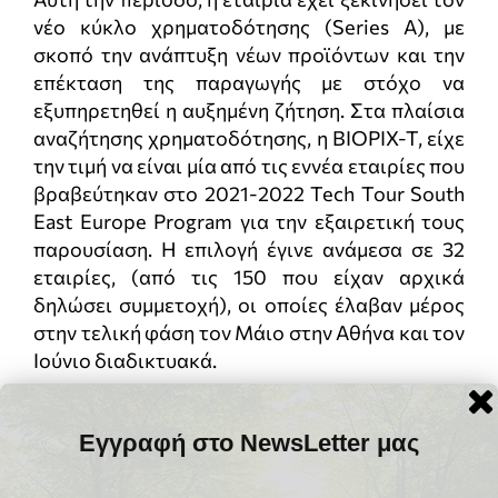
νέο κύκλο χρηματοδότησης (Series A), με
σκοπό την ανάπτυξη νέων προϊόντων και την
επέκταση της παραγωγής με στόχο να
εξυπηρετηθεί η αυξημένη ζήτηση. Στα πλαίσια
αναζήτησης χρηματοδότησης, η ΒΙOPIX-T, είχε
την τιμή να είναι μία από τις εννέα εταιρίες που
βραβεύτηκαν στο 2021-2022 Tech Tour South
East Europe Program για την εξαιρετική τους
παρουσίαση. Η επιλογή έγινε ανάμεσα σε 32
εταιρίες, (από τις 150 που είχαν αρχικά
δηλώσει συμμετοχή), οι οποίες έλαβαν μέρος
στην τελική φάση τον Μάιο στην Αθήνα και τον
Ιούνιο διαδικτυακά.
Η BIOPIX-T εκτός από τo PEBBLE qcLAMP
Platform που προορίζεται αποκλειστικά για
Εγγραφή στο NewsLetter μας
διαγνωστικούς σκοπούς, διαθέτει εμπορικά
και μία δεύτερη έκδοσή της, τη συσκευή