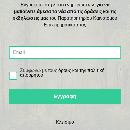
Εγγραφείτε στη λίστα ενημερώσεων,
για να
PEBBLE-R qcLAMP Platform
. Η έκδοση αυτή,
μαθαίνετε άμεσα τα νέα από τις δράσεις και τις
προωθείται σε ερευνητές και εταιρίες σε
εκδηλώσεις μας
του Παρατηρητηρίου Καινοτόμου
παγκόσμια κλίμακα, προκειμένου να
Επιχειρηματικότητας
επιταχύνει την ανάπτυξη νέων διαγνωστικών
συνόλων συμβατά με το PEBBLE, μέσω
συνεργασιών.
Συμφωνώ με τους
όρους και την πολιτική
*
απορρήτου
Εγγραφή
Κλείσιμο