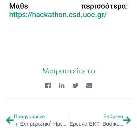
Μάθε περισσότερα:
https://hackathon.csd.uoc.gr/
Μοιραστείτε το
Προηγούμενο
Επόμενο
1η Ενημερωτική Ημερίδα (Info Day) της Θερμοκοιτίδας Επιχειρηματικότητας C Nest Accelerator
Έρευνα ΕΚΤ: Βασικοί Δείκτες Έρευνας και Ανάπτυξης για δαπάνες και προσωπικό το 2023 στην Ελλάδα – Η θέση της Κρήτης