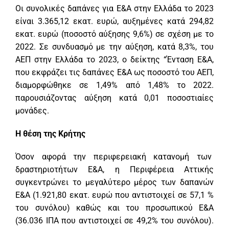
Οι συνολικές δαπάνες για Ε&Α στην Ελλάδα το 2023
είναι 3.365,12 εκατ. ευρώ, αυξημένες κατά 294,82
εκατ. ευρώ (ποσοστό αύξησης 9,6%) σε σχέση με το
2022. Σε συνδυασμό με την αύξηση, κατά 8,3%, του
ΑΕΠ στην Ελλάδα το 2023, ο δείκτης “Ένταση Ε&Α,
που εκφράζει τις δαπάνες Ε&Α ως ποσοστό του ΑΕΠ,
διαμορφώθηκε σε 1,49% από 1,48% το 2022.
παρουσιάζοντας αύξηση κατά 0,01 ποσοστιαίες
μονάδες.
Η θέση της Κρήτης
Όσον αφορά την περιφερειακή κατανομή των
δραστηριοτήτων Ε&Α, η Περιφέρεια Αττικής
συγκεντρώνει το μεγαλύτερο μέρος των δαπανών
Ε&Α (1.921,80 εκατ. ευρώ που αντιστοιχεί σε 57,1 %
του συνόλου) καθώς και του προσωπικού Ε&Α
(36.036 ΙΠΑ που αντιστοιχεί σε 49,2% του συνόλου).