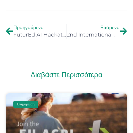
Προηγούμενο
Επόμενο
FuturEd AI Hackathon – AI Hackathon για το μέλλον της εκπαίδευσης | Τμήμα Επιστήμης Υπολογιστών Πανεπιστημίου Κρήτης & Epignosis (εγγραφές μέχρι 19/9)
2nd International Conference on Circular Economy 2025 – «Κυκλική Οικονομία: Ο δρόμος προς τη Βιώσιμη Ανάπτυξη» | 17–19 Σεπτεμβρίου 2025, Χανιά
Διαβάστε Περισσότερα
Ενημέρωση