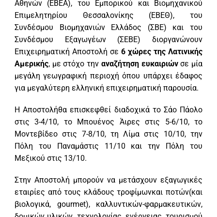
Αθηνών (ΕΒΕΑ), του Εμπορικού και Βιομηχανικού
Επιμελητηρίου Θεσσαλονίκης (ΕΒΕΘ), του
Συνδέσμου Βιομηχανιών Ελλάδος (ΣΒΕ) και του
Συνδέσμου Εξαγωγέων (ΣΕΒΕ) διοργανώνουν
Επιχειρηματική Αποστολή σε
6 χώρες της Λατινικής
Αμερικής
, με στόχο την
αναζήτηση ευκαιριών
σε μία
μεγάλη γεωγραφική περιοχή όπου υπάρχει έδαφος
για μεγαλύτερη ελληνική επιχειρηματική παρουσία.
Η Αποστολήθα επισκεφθεί διαδοχικά το Σάο Πάολο
στις 3-4/10, το Μπουένος Άιρες στις 5-6/10, το
Μοντεβίδεο στις 7-8/10, τη Λίμα στις 10/10, την
Πόλη του Παναμάστις 11/10 και την Πόλη του
Μεξικού στις 13/10.
Στην Αποστολή μπορούν να μετάσχουν εξαγωγικές
εταιρίες από τους κλάδους τροφίμωνκαι ποτών(και
βιολογικά, gourmet), καλλυντικών-φαρμακευτικών,
δομικών υλικών, τεχνολογίας, ενέργειας, τουρισμού