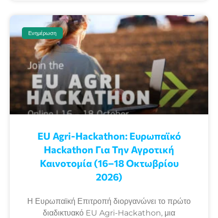
Ενημέρωση
EU Agri-Hackathon: Eυρωπαϊκό
Ηackathon Για Την Αγροτική
Καινοτομία (16–18 Οκτωβρίου
2026)
Η Ευρωπαϊκή Επιτροπή διοργανώνει το πρώτο
διαδικτυακό EU Agri-Hackathon, μια