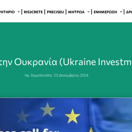
ΡΗΤΉΡΙΟ
RIS3CRETE
PRECISEU
ΜΗΤΡΏΑ
ΕΝΗΜΈΡΩΣΗ
ΔΡ
 την Ουκρανία (Ukraine Invest
Ημ. δημοσίευσης:
23 Δεκεμβρίου, 2024