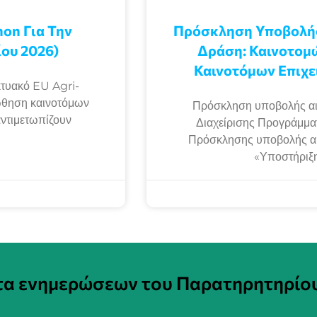
on Για Την
Πρόσκληση Υποβολής
ου 2026)
Δράση: Καινοτομ
Καινοτόμων Επιχε
τυακό EU Agri-
ώθηση καινοτόμων
Πρόσκληση υποβολής αι
αντιμετωπίζουν
Διαχείρισης Προγράμμ
Πρόσκλησης υποβολής αιτ
«Υποστήριξη
στα ενημερώσεων του Παρατηρητηρίο