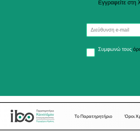
Εγγραφείτε στη λ
Συμφωνώ τους
όρ
Το Παρατηρητήριο
Όροι Χ