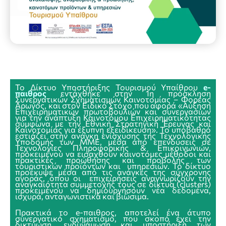
Το Δίκτυο Υποστήριξης Τουρισμού Υπαίθρου
e-
παιθρος
εντάχθηκε στην 1η πρόσκληση
Συνεργατικών Σχηματισμών Καινοτομίας – Φορέας
Αρωγός, και στον Ειδικό Στόχο που αφορά «Αύξηση
Επιχειρηματικών πρωτοβουλιών και συνεργασιών
για την ανάπτυξη Καινοτόμου Επιχειρηματικότητας
σύμφωνα με την Εθνική Στρατηγική Έρευνας και
Καινοτομίας για έξυπνη εξειδίκευση». Το υπόβαθρό
εστιάζει στην ανάγκη ενίσχυσης της Τεχνολογικής
Υποδομής των ΜΜΕ, μέσα από επενδύσεις σε
Τεχνολογίες Πληροφορικής & Επικοινωνιών,
προκειμένου να εισαχθούν καινοτόμες μέθοδοι και
πρακτικές προώθησης και προβολής των
τουριστικών προϊόντων και υπηρεσιών. Το δίκτυο
προέκυψε μέσα από τις ανάγκες της σύγχρονης
αγοράς, όπου οι επιχειρήσεις αναγνωρίζουν την
αναγκαιότητα συμμετοχής τους σε δίκτυα (clusters)
προκειμένου να δημιουργήσουν νέα δεδομένα,
ισχυρά, ανταγωνιστικά και βιώσιμα.
Πρακτικά το e-παιθρος, αποτελεί ένα άτυπο
συνεργατικό σχηματισμό, που σκοπό έχει την
δικτύωση, ενδυνάμωση και υποστήριξη των