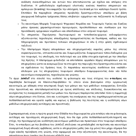
ανάλυση συναισθημάτων και αιτιών που αποτυπώνονται με σχόλια και απόψεις στο
διαδίκτυο. Η μεθοδολογία σχεδιασμού ολιστικής εικόνας πακέτου υπηρεσιών και
εμπειριών (branding) που εκφράζει την υπόσχεση του brand με τον καλύτερο δυνατό τρόπο.
Επιπλέον θα παραχθούν υπηρεσίες προβολής δραστηριοτήτων υπαίθρου με βάση
γεωχωρικά δεδομένα τρέχουσας θέσης επιβατών οχημάτων και πεζώνκατά τη διαδρομή
τους.
Τις καινοτόμες Μορφές Τουρισμού: Ψηφιακοί Νομάδες και Τουρισμός Υγείας και Ευεξίας
μέσω έρευνας χαρακτηριστικών προορισμών, προϋποθέσεων και συνθηκών για την
προσέλκυση «ψηφιακών νομάδων» και επενδύσεων στον ιατρικό τουρισμό.
Τις υπηρεσίες Περιήγησης Γεωτουρισμού σε τοποθεσίες-χώρους ενδιαφέροντος
αξιοποιώντας τεχνολογίες επαυξημένης πραγματικότητας σε Γεωπάρκα, καθώς και την
πληροφόρηση και προτάσεις τοπικών επιχειρήσεων in situ ή στην φάση σχεδιασμού
ταξιδιού.
Την πλατφόρμα λήψης αποφάσεων και επιχειρηματικής ευφυΐας, μέσω της οποίας
συγκεντρώνονται, οπτικοποιούνται και διαμοιράζονται διαφορετικού τύπου δεδομένα για
τον τουρισμό, τις υποδομές, τον πολιτισμό και για άλλα στοιχεία σχετικά με την ύπαιθρο
της Κρήτης. Η πλατφόρμα φιλοδοξεί να αποτελέσει εργαλείο λήψης αποφάσεων για τις
επιχειρήσεις ώστε να αναγνωρίζουν τα στοιχεία της περιοχής που δραστηριοποιούνται και
να σχεδιάσουν τις δράσεις τους. Οι παραπάνω καινοτομίες συνθέτουν ένα «καλάθι»
επιλογών για τις επιχειρήσεις τουρισμού υπαίθρου διαμορφώνοντας έναν νέο πόλο
καινοτόμου συνεργασίας, τεχνολογίας και γνώσης.
Το έργο
JoInOuT
στο σύνολό του, υιοθετεί τη φιλοσοφία και τους στόχους του
e-παιθρος
και
παράλληλα λειτουργεί σε πλαίσιο/περιβάλλον το οποίο είναι βασισμένο στην οργανωτική
καινοτομία, με αλλαγές στην εσωτερική δομή των μέσων και των μεθόδων συνεργασίας. Εστιάζει
στην προοπτική και αποτελεσματικότητα με όρους απόδοσης και επίδοσης, διευκολύνοντας και
ενισχύοντας τις συνεργασίες μεταξύ των μελών του. Κρίσιμος παράγοντας αποτελεί τόσο η συμμετοχή
νέων επιχειρήσεων στο δίκτυο, όσο και η ενίσχυση της συνέργειας και της συμπληρωματικότητας με
πολλαπλασιαστικά και ορατά οφέλη και κυρίως η βελτίωση της ποιότητας και η υιοθέτηση νέων
μεθόδων επιχειρησιακής αντίληψης και προοπτικής.
Συμπερασματικά, είναι η πρώτη φορά στην Ελλάδα που δημιουργείται μία εντελώς νέα σε φιλοσοφία,
αντίληψη και προσέγγιση επιχειρησιακή δομή, που θα έχει ρόλο πολλαπλασιαστή-επιταχυντή και
στόχο, την προσαρμογή και υιοθέτηση καινοτόμων μεθόδων και πρακτικών στον τουρισμό υπαίθρου.
Έτσι, το e-παιθρος με την βοήθεια του JoInOuT, επιδιώκει να μετεξελιχθεί σε πρότυπη και καινοτόμο
συνεργατική δομή εθνικής εμβέλειας, ώστε οι επιχειρήσεις μέλη (και όχι μόνο) που μέχρι σήμερα δεν
είχαν εύκολη πρόσβαση στη γνώση, στην εφαρμογή και στην αξιοποίηση της καινοτομίας, θα την
αποκτήσουν προς όφελος της βιώσιμης εξέλιξή τους.