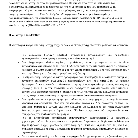
τεχνολογικές καινοτομίες στον τουριστικό κλάδο αλλά και νέα προϊόντα και υπηρεσίες που
μεταβάλλουν και εμπλουτίζουν το περιεχόμενο της τουριστικής εμπειρίας, τροποποιούν τα
επιχειρηματικά μοντέλα και συντελούν στην αναβάθμιση, εξέλιξη και ανταγωνιστικότητα του
τουρισμού υπαίθρου στην Ελλάδα. Η Δράση «Συνεργατικοί Σχηματισμοί Καινοτομίας»
χρηματοδοτείται από το Ευρωπαϊκό Ταμείο Περιφερειακής Ανάπτυξης (ΕΤΠΑ) και από Εθνικούς
Πόρους στο πλαίσιο του Επιχειρησιακού Προγράμματος «Ανταγωνιστικότητα, Επιχειρηματικότητα
και Καινοτομία (ΕΠΑνΕΚ)» του ΕΣΠΑ 2014-2020.
Η καινοτομία του JoInOuT
Η καινοτομία αφορά στην συμμετοχή επιχειρήσεων οι οποίες πραγματεύονται μελετούν και ερευνούν:
Την Διαλογική διεπαφή (chatbot) αναζήτησης πληροφοριών και προώθησης
δραστηριοτήτων υπαίθρου με επίκεντρο τον τόπο-προορισμό.
Τον Μηχανισμό εξιδανικευμένης προώθησης δραστηριοτήτων στην ύπαιθρο
συνδυασμένων με υπηρεσίες ταξιδιού. Συνδυάζει δηλαδή τις υπηρεσίες αγοράς εισιτηρίων
ταξιδιού με συμπληρωματική πληροφόρηση για προτάσεις μικρών τοπικών επιχειρήσεων
που ταιριάζουν με το ιδιαίτερο προφίλ του ταξιδιώτη.
Την προσωπική Ηλεκτρονική κάρτα προορισμού που υποστηρίζει τη δυνατότητα δυναμικής
σύνθεσης επιτρεπτών συνδυασμών περιεχομένων από τον ταξιδιώτη. Οι φορείς
δραστηριοτήτων αποκτούν τη δυνατότητα ορισμού συνεργασιών με άλλους φορείς της
επιλογής τους. Η κάρτα επισκέπτη είναι ηλεκτρονική και στηρίζεται στην υποδομή
καινοτομίας blockchain ticketing, η οποία θα χρησιμοποιηθεί για την αναλυτική καταγραφή
και αξιολόγηση όλων των συμμετεχόντων στην αλυσίδα που συνθέτουν το προϊόν.
Τον εμπλουτισμό πληροφόρησης για εκδρομές και περιηγήσεις με περιβαλλοντικά
δεδομένα για επισκέπτες αλλά και διαχειριστές εκδρομών. Δημιουργείται δηλαδή μια
ψηφιακή πλατφόρμα υψηλής χωρικής ανάλυσης με κλιματικούς και περιβαλλοντικούς
δείκτες, απαραίτητους για τη λήψη των κατάλληλων αποφάσεων από τους επισκέπτες και
τους φορείς του εναλλακτικού τουρισμού.
Την εξ αποστάσεως εκπαίδευση επαγγελματιών αγροτουρισμού με καινοτόμα
χαρακτηριστικά στη θεματολογία και στην μαθησιακή προσέγγιση. Οι βασικοί πυλώνες του
περιλαμβάνουν αρχές φιλοξενίας στον τουρισμό υπαίθρου, αξιοποίηση της κρητικής
υπαίθρου, ασφάλεια τροφίμων, υγεία και ασφάλεια εργαζομένων και πελατών, αξιοποίηση
τεχνολογίας κα.
Το καινοτόμο Marketing και Branding με εφαρμογές διαχείρισης φήμης, αξιοποιώντας την