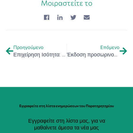
Μοιραστείτε το
Προηγούμενο
Επόμενο
Επιχείρηση Ισότητα: Έρευνα του ΣΕΒ για τη θέση των γυναικών στις ελληνικές επιχειρήσεις
Έκδοση προσωρινού πίνακα κατάταξης επενδυτικών σχεδίων που υποβλήθηκαν προς υπαγωγή στο καθεστώς ενίσχυσης “Μεταποίηση-Εφοδιαστική Αλυσίδα” στην Περιφέρεια Κρήτης
Εγγραφείτε στη λίστα ενημερώσεων του Παρατηρητηρίου
Εγγραφείτε στη λίστα μας, για να
μαθαίνετε άμεσα τα νέα μας