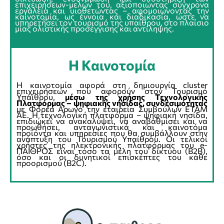
επιχειρήσεων-μελών του, αξιοποιώντας σύγχρονα
εργαλεία και υιοθετώντας – αφομοιώνοντας την
καινοτομία, ως έννοια και διαδικασία, ώστε να
υπηρετήσει τον τουρισμό της υπαίθρου, στο πλαίσιο
μίας ολιστικής προσέγγισης και αντίληψης.
Η Καινοτομία
Η καινοτομία αφορά στη δημιουργία cluster
επιχειρήσεων που αφορούν στον Τουρισμό
Υπαίθρου,
μέσω της χρήσης Tεχνολογικής
Πλατφόρμας – ψηφιακής νησίδας, συνδεσιμότητας
με Φορέα Αρωγό την εταιρεία Συμβούλων ΕΤΑΜ
ΑΕ. Η τεχνολογική πλατφόρμα – ψηφιακή νησίδα,
επιδιώκει να ανακαλύψει, να αναβαθμίσει και να
προωθήσει, ανταγωνιστικά και καινοτόμα
προϊόντα και υπηρεσίες που θα συμβάλλουν στην
ανάπτυξη του Τουρισμού Υπαίθρου. Οι τελικοί
χρήστες της ηλεκτρονικής πλατφόρμας του e-
ΠΑΙΘΡΟΣ είναι τόσο τα μέλη του δικτύου (Β2Β),
όσο και οι δυνητικοί επισκέπτες του κάθε
προορισμού (B2C).