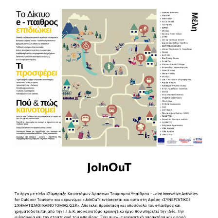
JoInOuT
Το έργο με τίτλο «Σύμπραξη Καινοτόμων Δράσεων Τουρισμού Υπαίθρου – Joint Innovative Activities
for Outdoor Tourism» και ακρωνύμιο «JoInOuT» εντάσσεται και αυτό στη Δράση «ΣΥΝΕΡΓΑΤΙΚΟΙ
ΣΧΗΜΑΤΙΣΜΟΙ ΚΑΙΝΟΤΟΜΙΑΣ/ΣΣΚ». Αποτελεί προέκταση και υποσύνολο του e-παιθρος και
χρηματοδοτείται από την Γ.Γ.Ε.Κ. ως καινοτόμο ερευνητικό έργο που υπηρετεί την ιδέα, την
φιλοσοφία και την στρατηγική του e-παιθρος. Έχει αμιγώς ερευνητικό χαρακτήρα και αφορά