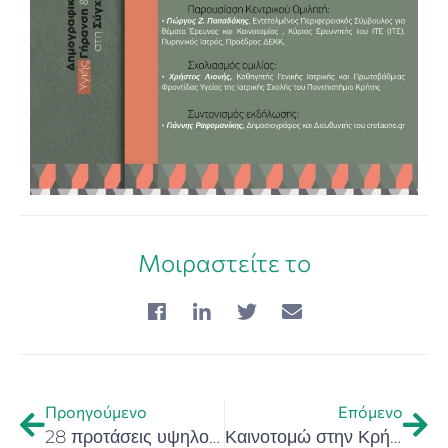
Μοιραστείτε το
Προηγούμενο
Επόμενο
28 προτάσεις υψηλού επιπέδου στον Διαγωνισμό Καινοτομίας για τις ιδέες που διαμορφώνουν το φαρμακείο του αύριο, στο πλαίσιο του 17ου Παγκρήτιου Φαρμακευτικού Συνεδρίου
Καινοτομώ στην Κρήτη – Υποστήριξη νέων καινοτόμων επιχειρήσεων στην Περιφέρεια Κρήτης (Προ-δημοσίευση Δράσης)