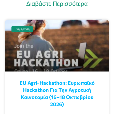
Διαβάστε Περισσότερα
Ενημέρωση
EU Agri-Hackathon: Eυρωπαϊκό
Ηackathon Για Την Αγροτική
Καινοτομία (16–18 Οκτωβρίου
2026)