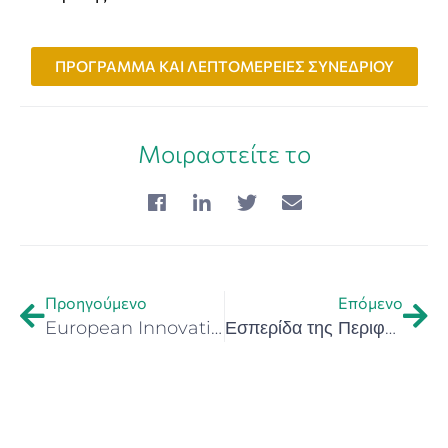
ΠΡΟΓΡΑΜΜΑ ΚΑΙ ΛΕΠΤΟΜΕΡΕΙΕΣ ΣΥΝΕΔΡΙΟΥ
Μοιραστείτε το
Προηγούμενο
Επόμενο
European Innovation Ecosystems (EIE) 2021–2025 | Νέα έκθεση της Ευρωπαϊκής Επιτροπής αποτυπώνει τη συμμετοχή κάθε χώρας στο EIE. H Κρήτη ξεχωρίζει ως «Κοιλάδα Περιφερειακής Καινοτομίας»
Εσπερίδα της Περιφέρειας Κρήτης με τίτλο: «Δημογραφικές Προκλήσεις, Υγιής Γήρανση & Κοινωνική Συνοχή στη Σύγχρονη Εποχή» – 14/05/2026