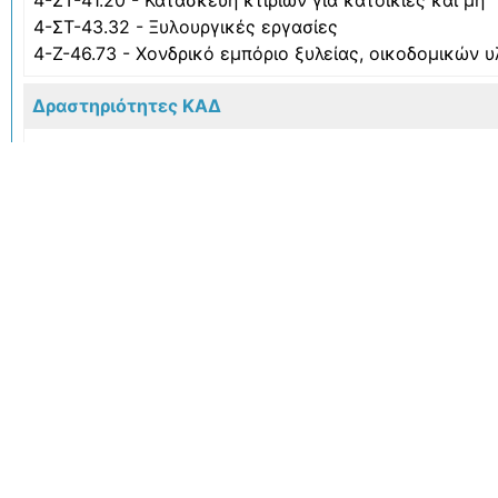
4-ΣΤ-41.20 - Κατασκευή κτιρίων για κατοικίες και μη
4-ΣΤ-43.32 - Ξυλουργικές εργασίες
4-Ζ-46.73 - Χονδρικό εμπόριο ξυλείας, οικοδομικών 
Δραστηριότητες ΚΑΔ
(ΚΥΡΙΑ) 31021000 - ΚΑΤΑΣΚΕΥΗ ΕΠΙΠΛΩΝ ΚΟΥΖΙΝ
16231000 - ΚΑΤΑΣΚΕΥΗ ΤΕΧΝΟΥΡΓΗΜΑΤΩΝ ΛΕΠΤΟΞΥ
ΑΠΟ ΤΑ ΠΡΟΚΑΤΑΣΚΕΥΑΣΜΕΝΑ ΚΤΙΡΙΑ), ΑΠΟ ΞΥΛΟ
31011000 - ΚΑΤΑΣΚΕΥΗ ΕΠΙΠΛΩΝ ΓΡΑΦΕΙΩΝ ΚΑΙ ΚΑ
31091000 - ΚΑΤΑΣΚΕΥΗ ΑΛΛΩΝ ΕΠΙΠΛΩΝ ΚΑΙ ΜΕΡΩΝ
41202001 - ΕΡΓΑΣΙΕΣ ΔΙΑΜΟΡΦΩΣΗΣ Η ΑΝΕΓΕΡΣΗΣ 
ΕΠΕΝΔΥΣΗΣ ΤΟΥ ΑΡΘΡ. 33 ΠΑΡ. 4 ΤΟΥ ΚΩΔΙΚΑ ΦΠΑ)
ΔΙΚΑΙΩΜΑ ΕΚΠΤΩΣΗΣ ΤΟΥ ΦΠΑ ΤΩΝ ΕΙΣΡΟΩΝ ΤΟΥΣ
43320000 - ΞΥΛΟΥΡΓΙΚΕΣ ΕΡΓΑΣΙΕΣ
46731000 - ΧΟΝΔΡΙΚΟ ΕΜΠΟΡΙΟ ΞΥΛΕΙΑΣ, ΟΙΚΟΔΟΜΙΚ
Σκοπός Εταιρείας
Σκοπός της εταιρείας είναι η κατασκευή ξύλινων και 