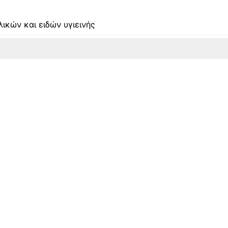
υλικών και ειδών υγιεινής
ΑΣ
ΛΟΥΡΓΙΚΗΣ ΚΑΙ ΧΟΝΔΡΟΞΥΛΟΥΡΓΙΚΗΣ ΓΙΑ ΟΙΚΟΔΟΜΕΣ (
ΤΑΣΤΗΜΑΤΩΝ ΚΑΙ ΜΕΡΩΝ ΤΟΥΣ
 ΤΟΥΣ
ΚΤΙΣΜΑΤΟΣ Η ΑΛΛΟΥ ΕΙΔΟΥΣ ΚΑΤΑΣΚΕΥΩΝ (ΩΣ ΑΓΑΘΟΥ
 ΓΙΑ ΙΔΙΑ ΑΣΚΗΣΗ ΕΠΑΓΓΕΛΜΑΤΙΚΗΣ ΔΡΑΣΤΗΡΙΟΤΗΤΑΣ Μ
ΩΝ ΥΛΙΚΩΝ ΚΑΙ ΕΙΔΩΝ ΥΓΙΕΙΝΗΣ
μεταλλικών επίπλων, η εμπορία, μεταποίηση, επεξεργασία,