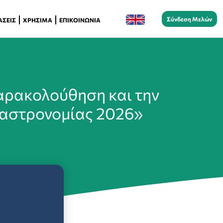
Σύνδεση Μελών
ΆΣΕΙΣ
ΧΡΉΣΙΜΑ
ΕΠΙΚΟΙΝΩΝΊΑ
αρακολούθηση και την
Γαστρονομίας 2026»