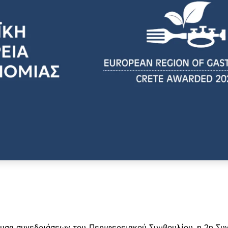
ουσα συνεδριάσεων του Περιφερειακού Συμβουλίου, η 2η Σ