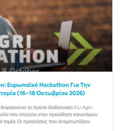
n: Eυρωπαϊκό Ηackathon Για Την
τομία (16–18 Οκτωβρίου 2026)
ιοργανώνει το πρώτο διαδικτυακό EU Agri-
λία που στοχεύει στην προώθηση καινοτόμων
κό τομέα. Οι προκλήσεις που αντιμετωπίζουν