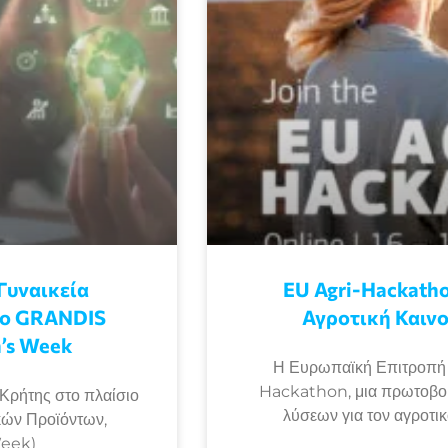
Γυναικεία
EU Agri-Hackatho
γο GRANDIS
Αγροτική Καινο
’s Week
Η Ευρωπαϊκή Επιτροπή δ
Hackathon, μια πρωτοβου
Κρήτης στο πλαίσιο
λύσεων για τον αγροτι
κών Προϊόντων,
Week)