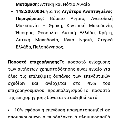
Μετάβαση:
Αττική και Νότιο Αιγαίο
148.200.000€
για τις
Λιγότερο Ανεπτυγμένες
Περιφέρειες:
Βόρειο Αιγαίο, Ανατολική
Μακεδονία – Θράκη, Κεντρική Μακεδονία,
Ήπειρος, Θεσσαλία, Δυτική Ελλάδα, Κρήτη,
Δυτική Μακεδονία, Ιόνια Νησιά, Στερεά
Ελλάδα, Πελοπόννησος.
Ποσοστό επιχορήγησης
Το ποσοστό ενίσχυσης
των αιτήσεων χρηματοδότησης είναι
ενιαίο
για
όλες τις επιλέξιμες δαπάνες των επενδυτικών
σχεδίων και ανέρχεται στο
45%
του
επιχορηγούμενου προϋπολογισμού.Το ποσοστό
της επιχορήγησης δύναται να αυξηθεί κατά:
10% εφόσον η επένδυση πραγματοποιηθεί σε
απομακρυσμένη ή πυρόπληκτη ή πλημμυροπαθή