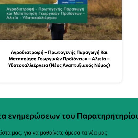
Αγροδιατροφή – Πρωτογενής Παραγωγή Και
Μεταποίηση Γεωργικών Προϊόντων – Αλιεία –
Υδατοκαλλιέργεια (Νέος Αναπτυξιακός Νόμος)
στα ενημερώσεων του Παρατηρητηρίο
ίστα μας, για να μαθαίνετε άμεσα τα νέα μας