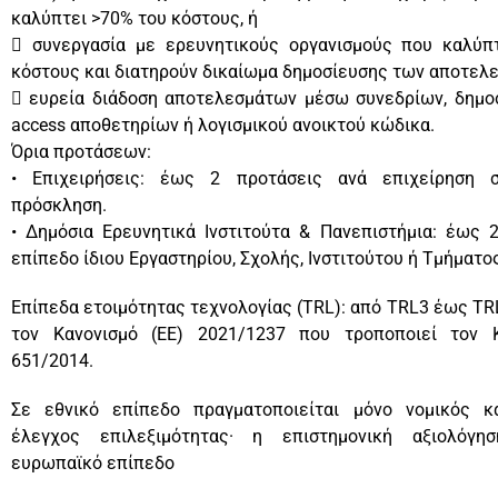
καλύπτει >70% του κόστους, ή
 συνεργασία με ερευνητικούς οργανισμούς που καλύπ
κόστους και διατηρούν δικαίωμα δημοσίευσης των αποτελ
 ευρεία διάδοση αποτελεσμάτων μέσω συνεδρίων, δημο
access αποθετηρίων ή λογισμικού ανοικτού κώδικα.
Όρια προτάσεων:
• Επιχειρήσεις: έως 2 προτάσεις ανά επιχείρηση 
πρόσκληση.
• Δημόσια Ερευνητικά Ινστιτούτα & Πανεπιστήμια: έως 
επίπεδο ίδιου Εργαστηρίου, Σχολής, Ινστιτούτου ή Τμήματο
Επίπεδα ετοιμότητας τεχνολογίας (TRL): από TRL3 έως TR
τον Κανονισμό (ΕΕ) 2021/1237 που τροποποιεί τον Κ
651/2014.
Σε εθνικό επίπεδο πραγματοποιείται μόνο νομικός κα
έλεγχος επιλεξιμότητας· η επιστημονική αξιολόγη
ευρωπαϊκό επίπεδο