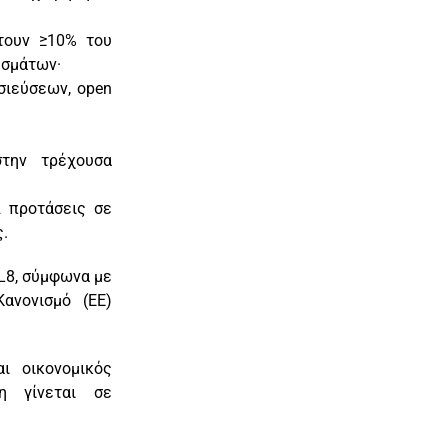
τουν ≥10% του
εσμάτων·
σιεύσεων, open
στην τρέχουσα
2 προτάσεις σε
ς.
L8, σύμφωνα με
ανονισμό (ΕΕ)
ι οικονομικός
ση γίνεται σε