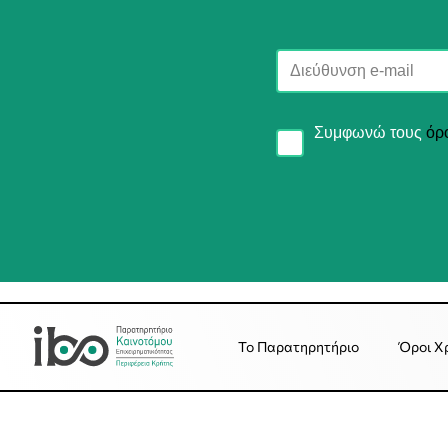
Συμφωνώ τους
όρ
Το Παρατηρητήριο
Όροι Χ