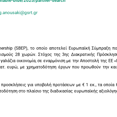
ainable-blue/2025/partner-search
g.anousaki@gsrt.gr
nership (SBEP), το οποίο αποτελεί Ευρωπαϊκή Σύμπραξη π
ισμούς 28 χωρών. Στόχος της 3ης Διακρατικής Πρόσκλησης
γαλάζια οικονομία, σε εναρμόνιση με την Αποστολή της ΕΕ «
ατ. ευρώ, με χρηματοδότηση έργων που προωθούν την καιν
 προσκλήσεις για υποβολή προτάσεων με € 1 εκ., τα οποία
τοδότηση στο πλαίσιο της διαδικασίας ευρωπαϊκής αξιολόγη