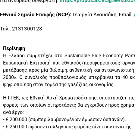
Για ανεύρεση συνεργάτη:
https://proposals.etag.ee/sust
Εθνικό Σημείο Επαφής (NCP):
Γεωργία Ανουσάκη, Email:
Τηλ.: 2131300128
Περίληψη
Η Ελλάδα συμμετέχει στο Sustainable Blue Economy Part
Ευρωπαϊκή Επιτροπή και εθνικούς/περιφερειακούς οργαν
μετάβασης προς μία βιώσιμη, ανθεκτική και ανταγωνιστική 
2030». Ο συνολικός προϋπολογισμός υπερβαίνει τα 40 εκ
ψηφιοποίηση στον τομέα της γαλάζιας οικονομίας.
Η ΓΓΕΚ, ως Εθνική Αρχή Χρηματοδότησης, υποστηρίζει τις
φορείς των οποίων οι προτάσεις θα εγκριθούν προς χρημα
ανά έργο:
• € 200.000 (συμπεριλαμβανομένων έμμεσων δαπανών).
• € 250.000 εφόσον ο ελληνικός φορέας είναι συντονιστής.