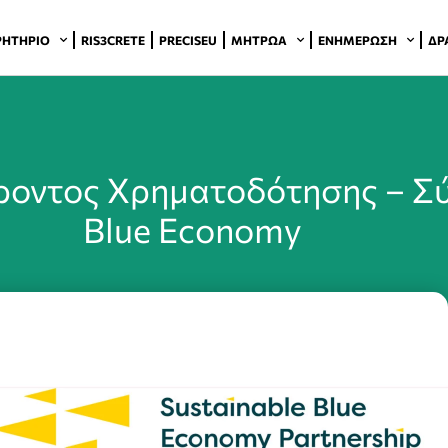
ΡΗΤΉΡΙΟ
RIS3CRETE
PRECISEU
ΜΗΤΡΏΑ
ΕΝΗΜΈΡΩΣΗ
ΔΡ
οντος Χρηματοδότησης – Σύ
Blue Economy